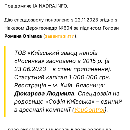
Повідомляє ІА NADRA.INFO.
Дію спецдозволу поновлено з 22.11.2023 згідно з
Наказом Держгеонадр №604 за підписом Голови
Романа Опімаха
(
завантажити
).
ТОВ «Київський завод напоїв
«Росинка» засновано в 2015 р. (з
23.06.2023 – в стані припинення).
Статутний капітал 1 000 000 грн.
Реєстрація – м. Київ. Власниця:
Дюкарєва Людмила
. Спецдозвіл на
родовище «Софія Київська» – єдиний
в арсеналі компанії (
YouControl
)
.
Право видобувати мінеральні води родовища