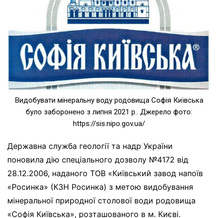
Видобувати мінеральну воду родовища Софія Київська
було заборонено з липня 2021 р.. Джерело фото:
https://sis.nipo.gov.ua/
Державна служба геології та надр України
поновила дію спеціального дозволу №4172 від
28.12.2006, наданого ТОВ «Київський завод напоїв
«Росинка» (КЗН Росинка) з метою видобування
мінеральної природної столової води родовища
«Софія Київська», розташованого в м. Києві.