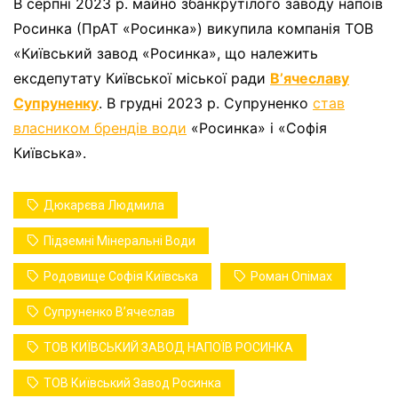
В серпні 2023 р. майно збанкрутілого заводу напоїв
Росинка (ПрАТ «Росинка») викупила компанія ТОВ
«Київський завод «Росинка», що належить
ексдепутату Київської міської ради
Вʼячеславу
Супруненку
. В грудні 2023 р. Супруненко
став
власником брендів води
«Росинка» і «Софія
Київська».
Дюкарєва Людмила
Підземні Мінеральні Води
Родовище Софія Київська
Роман Опімах
Супруненко Вʼячеслав
ТОВ КИЇВСЬКИЙ ЗАВОД НАПОЇВ РОСИНКА
ТОВ Київський Завод Росинка