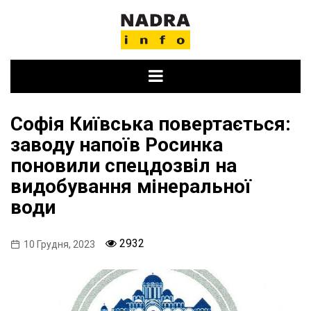
Skip
to
content
Софія Київська повертається:
заводу напоїв Росинка
поновили спецдозвіл на
видобування мінеральної
води
2932
10 Грудня, 2023