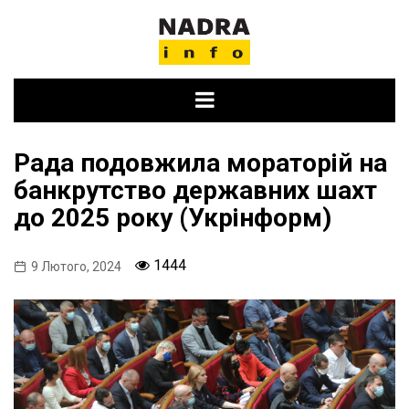
Skip
to
content
Рада подовжила мораторій на
банкрутство державних шахт
до 2025 року (Укрінформ)
1444
9 Лютого, 2024