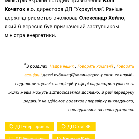
Міністрів України погодив призначення
Юлії
Кочаток
в.о. директора ДП “Укрвугілля”. Раніше
держпідприємство очолював
Олександр Хейло
,
який 6 вересня був призначений заступником
міністра енергетики.
*
В розділах
Надра інших
,
Говорять компанії
,
Говорять
асоціації
деякі публікації/новини/прес-релізи компаній-
надрокористувачів, асоціацій у сфері надрокористування та
інших медіа можуть відтворюватися дослівно. В разі передруку
редакція не здійснює додаткову перевірку викладеного,
покладаючись на першоджерела.
ДП Енергоринок
ДП СхідГЗК
ДП Укрвугілля
Кочаток Юлія