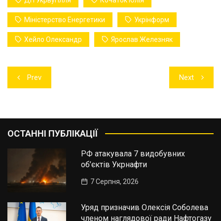
Міністерство Енергетики
Укрінформ
Хейло Олександр
Ярослав Железняк
Навігація
Prev
Next
записів
ОСТАННІ ПУБЛІКАЦІЇ
РФ атакувала 7 видобувних
об’єктів Укрнафти
7 Серпня, 2026
Уряд призначив Олексія Соболева
членом наглядової ради Нафтогазу