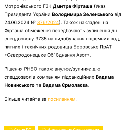
Мотронівського ГЗК
Дмитра Фірташа
(Указ
Президента України
Володимира Зеленського
від
24.06.2024 №
376/2024
). Також накладені на
Фірташа обмеження передбачають зупинення дії
спецдозволу 3735 на видобування підземних вод,
питних і технічних родовища Боровське ПрАТ
«Сєвєродонецьке Об`Єднання Азот».
Рішення РНБО також анулює/зупиняє дію
спецдозволів компаніям підсанкційних
Вадима
Новинського
та
Вадима Єрмолаєва
.
Більше читайте за
посиланням
.