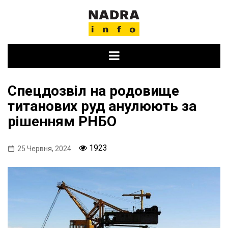
Skip
to
content
Спецдозвіл на родовище
титанових руд анулюють за
рішенням РНБО
1923
25 Червня, 2024