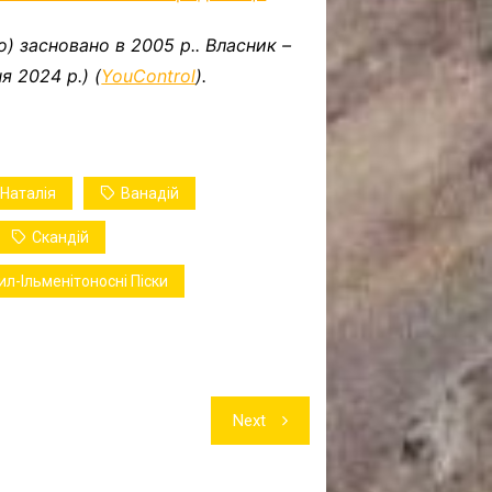
о) засновано в 2005 р.. Власник –
я 2024 р.) (
YouControl
).
Наталія
Ванадій
Скандій
л-Ільменітоносні Піски
Next