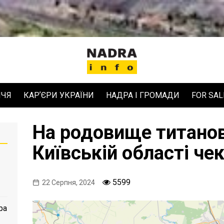
ЧЧЯ
КАРʼЄРИ УКРАЇНИ
НАДРА І ГРОМАДИ
FOR SAL
На родовище титанов
Київській області че
5599
22 Серпня, 2024
ра