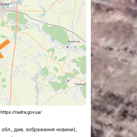
САНКЦІЙНІ НАДРА
БЛОГИ
TECHNO
CRITICAL MINERALS
НАДРА ІНШИХ
ПРО ПРОЕКТ
ttps://nadra.gov.ua/
обл., див. зображення новини),