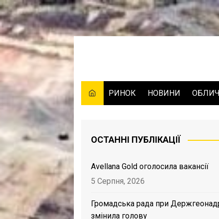
Skip
to
content
РИНОК
НОВИНИ
ОБЛИ
ОСТАННІ ПУБЛІКАЦІЇ
Avellana Gold оголосила вакансії
5 Серпня, 2026
Громадська рада при Держгеонад
змінила голову