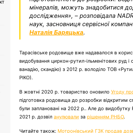
кт
мінералів, можуть знадобитися дод
дослідження
»,
– розповідала NADR
наук, засновниця сервісної компа
Наталія Баряцька
.
Тарасівське родовище вже надавалося в корис
видобування циркон-рутил-ільменітових руд і 
ванадію, скандію) з 2012 р. володіло ТОВ «Рут
РІКО).
В жовтні 2020 р. товариство оновило
Угоду пр
о
підготовка родовища до розробки відкритим с
були заплановані на 2022 р.. Але до видобутку 
2021 р. дозвіл
анулювали
за
рішенням РНБО
.
Читайте також:
Мотронівський ГЗК продав доз