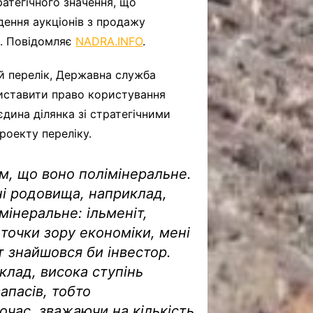
атегічного значення, що
ення аукціонів з продажу
и. Повідомляє
NADRA.INFO
.
ей перелік, Державна служба
виставити право користування
дина ділянка зі стратегічними
роекту переліку.
им, що воно полімінеральне.
ні родовища, наприклад,
мінеральне: ільменіт,
 точки зору економіки, мені
т знайшовся би інвестор.
иклад, висока ступінь
апасів, тобто
очас, зважаючи на кількість