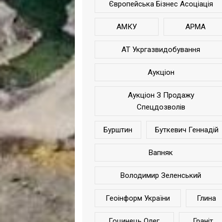
Європейська Бізнес Асоціація
АМКУ
АРМА
АТ Укргазвидобування
Аукціон
Аукціон З Продажу
Спецдозволів
Бурштин
Буткевич Геннадій
Вапняк
Володимир Зеленський
Геоінформ України
Глина
Гоцинець Олег
Граніт