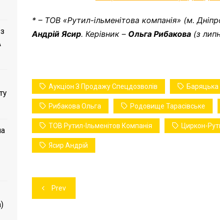
* – ТОВ «Рутил-ільменітова компанія» (м. Дніпр
 з
Андрій Ясир
. Керівник –
Ольга Рибакова
(з липн
A
Аукціон З Продажу Спецдозволів
Баряцька 
ту
Рибакова Ольга
Родовище Тарасівське
ТОВ Рутил-Ільменітов Компанія
Циркон-Рути
ла
Ясир Андрій
Навігація
Prev
записів
)