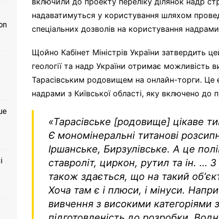
включили до проекту переліку ділянок надр стр
надаватимуться у користування шляхом провед
on
спеціальних дозволів на користування надрам
Щойно Кабінет Міністрів України затвердить ц
геології та надр України отримає можливість 
Тарасівським родовищем на онлайн-торги. Це є
надрами з Київської області, яку включено до п
ше
«
Тарасівське
[
родовище
]
цікаве т
Є мономінеральні титанові розсип
Іршанське, Бирзулівське. А це полі
і
ставроліт, циркон, рутил та ін.
…
З
також здається, що на такий обʼєк
Хоча там є і плюси, і мінуси. Напр
вивчення з високими категоріями з
підготовленість до розробки. Водн