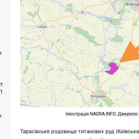
о
т:
П
Ілюстрація NADRA.INFO. Джерело: h
:
Тарасівське родовище титанових руд (Київська 