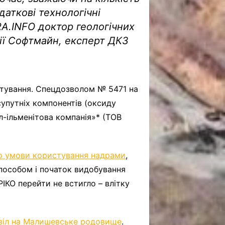
аткові технологічні
A.INFO доктор геологічних
нії Софтмайн, експерт ДКЗ
тування. Спецдозволом № 5471 на
супутніх компонентів (оксиду
ил-ільменітова компанія»* (ТОВ
о умови користування надрами
,
пособом і початок видобування
РІКО перейти не встигло – влітку
віл на Малишевське родовище
.