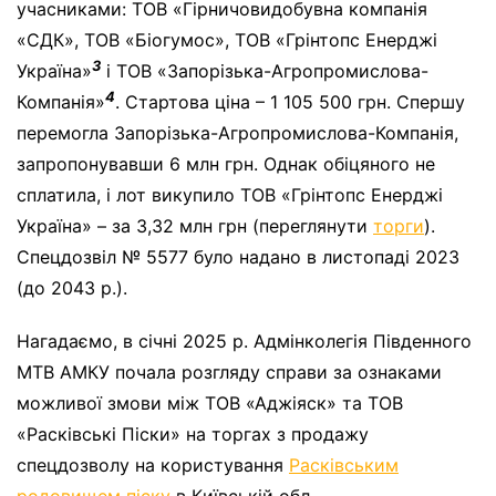
учасниками: ТОВ «Гірничовидобувна компанія
«СДК», ТОВ «Біогумос», ТОВ «Грінтопс Енерджі
3
Україна»
і ТОВ «Запорізька-Агропромислова-
4
Компанія»
. Стартова ціна – 1 105 500 грн. Спершу
перемогла Запорізька-Агропромислова-Компанія,
запропонувавши 6 млн грн. Однак обіцяного не
сплатила, і лот викупило ТОВ «Грінтопс Енерджі
Україна» – за 3,32 млн грн (переглянути
торги
).
Спецдозвіл № 5577 було надано в листопаді 2023
(до 2043 р.).
Нагадаємо, в січні 2025 р. Адмінколегія Південного
МТВ АМКУ почала розгляду справи за ознаками
можливої змови між ТОВ «Аджіяск» та ТОВ
«Расківські Піски» на торгах з продажу
спецдозволу на користування
Расківським