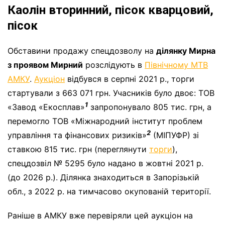
Каолін вторинний, пісок кварцовий,
пісок
Обставини продажу спецдозволу на
ділянку Мирна
з проявом Мирний
розслідують в
Північному МТВ
АМКУ
.
Аукціон
відбувся в серпні 2021 р., торги
стартували з 663 071 грн. Учасників було двоє: ТОВ
1
«Завод «Екосплав»
запропонувало 805 тис. грн, а
перемогло ТОВ «Міжнародний інститут проблем
2
управління та фінансових ризиків»
(МІПУФР) зі
ставкою 815 тис. грн (переглянути
торги
),
спецдозвіл № 5295 було надано в жовтні 2021 р.
(до 2026 р.). Ділянка знаходиться в Запорізькій
обл., з 2022 р. на тимчасово окупованій території.
Раніше в АМКУ вже перевіряли цей аукціон на