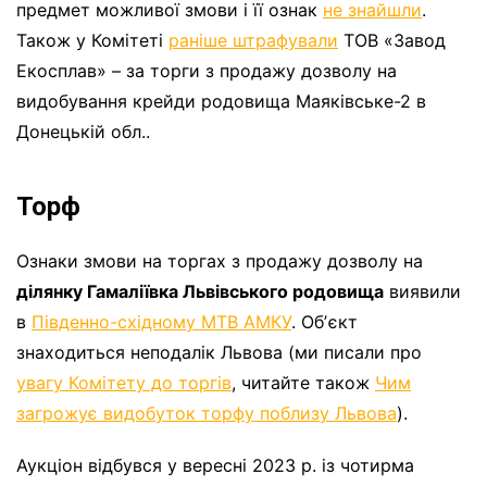
предмет можливої змови і її ознак
не знайшли
.
Також у Комітеті
раніше штрафували
ТОВ «Завод
Екосплав» – за торги з продажу дозволу на
видобування крейди родовища Маяківське-2 в
Донецькій обл..
Торф
Ознаки змови на торгах з продажу дозволу на
ділянку Гамаліївка Львівського родовища
виявили
в
Південно-східному МТВ АМКУ
. Обʼєкт
знаходиться неподалік Львова (ми писали про
увагу Комітету до торгів
, читайте також
Чим
загрожує видобуток торфу поблизу Львова
).
Аукціон відбувся у вересні 2023 р. із чотирма