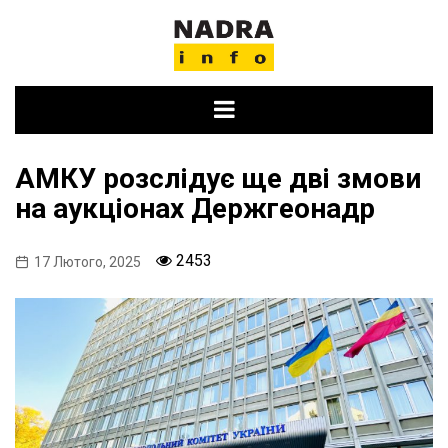
Skip
to
content
АМКУ розслідує ще дві змови
на аукціонах Держгеонадр
2453
17 Лютого, 2025