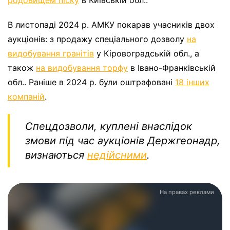
родовищем піску
в Київській обл..
В листопаді 2024 р. АМКУ покарав учасників двох
аукціонів: з продажу спеціального дозволу
на
видобування гранітів
у Кіровоградській обл., а
також
на видобування торфу
в Івано-Франківській
обл.. Раніше в 2024 р. були оштрафовані
18 інших
компаній
.
Спецдозволи, куплені внаслідок
змови під час аукціонів Держгеонадр,
визнаються
недійсними
.
На правах реклами