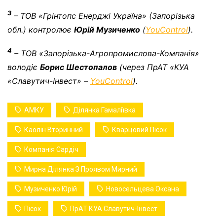
3
– ТОВ «Грінтопс Енерджі Україна»
(Запорізька
обл.) контролює
Юрій Музиченко
(
YouControl
).
4
– ТОВ «Запорізька-Агропромислова-Компанія»
володіє
Борис Шестопалов
(через
П
рАТ «КУА
«Славутич-Інвест»
–
YouControl
)
.
АМКУ
Ділянка Гамаліївка
Каолін Вторинний
Кварцовий Пісок
Компанія Сардіч
Мирна Ділянка З Проявом Мирний
Музиченко Юрій
Новосельцева Оксана
Пісок
ПрАТ КУА Славутич-Інвест