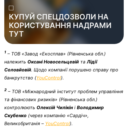
КУПУЙ СПЕЦДОЗВОЛИ НА
КОРИСТУВАННЯ НАДРАМИ
ТУТ
1
– ТОВ «Завод «Екосплав» (Рівненська обл.)
належить
Оксані Новосельцевій
та
Лідії
С
оловйовій
. Щодо компанії порушено справу про
банкрутство (
YouControl
)
.
2
– ТОВ «Міжнародний інститут проблем управління
та фінансових ризиків»
(
Рівненська обл.
)
контролюють
Олексій Чилікін
і
Володимир
Скубенко
(через компанію «Сардіч»,
Великобританія –
YouControl
).