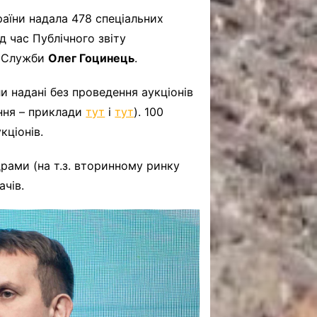
раїни надала 478 спеціальних
д час Публічного звіту
а Служби
Олег Гоцинець
.
и надані без проведення аукціонів
ання – приклади
тут
і
тут
). 100
кціонів.
рами (на т.з. вторинному ринку
чів.