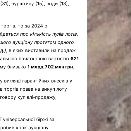
31), бурштину (15), води (13),
.
оргів, то за 2024 р.
(йдеться про кількість пулів лотів,
шого аукціону протягом одного
д.)
, в яких виставили на продаж
агальною початковою вартістю
621
суму близько
1 млрд 702 млн грн
.
 вигляді гарантійних внесків у
в торгів права на викуп лоту
оговору купівлі-продажу,
 універсальної біржі за
зробив крок аукціону.