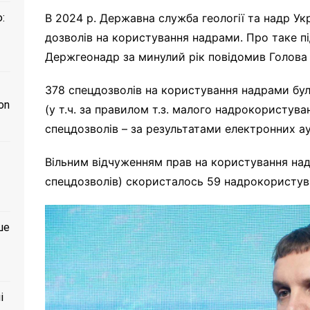
:
В 2024 р. Державна служба геології та надр Ук
дозволів на користування надрами. Про таке пі
Держгеонадр за минулий рік повідомив Голов
378 спецдозволів на користування надрами бул
on
(у т.ч. за правилом т.з. малого надрокористув
спецдозволів – за результатами електронних ау
Вільним відчуженням прав на користування над
спецдозволів) скористалось 59 надрокористува
ше
і