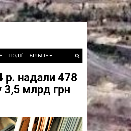
E
ПОДІЇ
БІЛЬШЕ
ВАКАНСІЇ
 р. надали 478
ЗРОБЛЕНО В УКРАЇНІ
 3,5 млрд грн
WHO IS WHO
ПРОЗОРІ НАДРА
ГОВОРЯТЬ АСОЦІАЦІЇ
ГОВОРЯТЬ КОМПАНІЇ
КОНФЛІКТНІ НАДРА