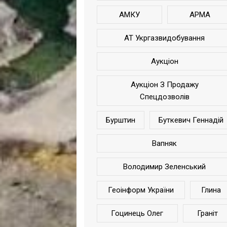
АМКУ
АРМА
АТ Укргазвидобування
Аукціон
Аукціон З Продажу
Спецдозволів
Бурштин
Буткевич Геннадій
Вапняк
Володимир Зеленський
Геоінформ України
Глина
Гоцинець Олег
Граніт