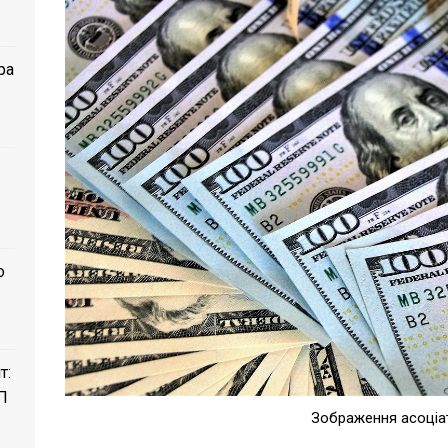
ра
о
т:
П
Зображення асоціа