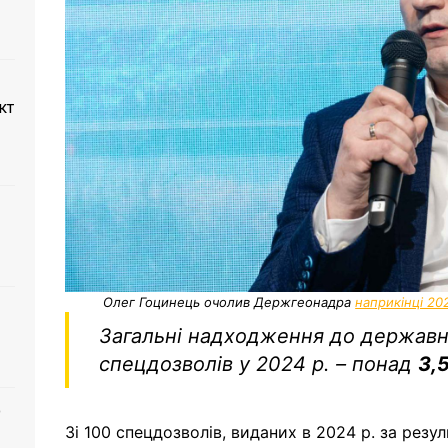
кт
Олег Гоцинець очолив Держгеонадра
наприкінці 20
Загальні надходження до державн
спецдозволів
у 2024 р. – понад
3,
о
Зі 100 спецдозволів, виданих в 2024 р. за резу