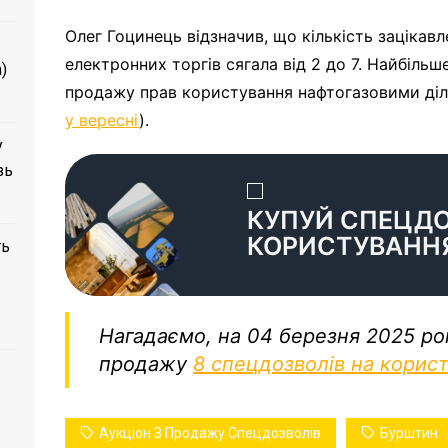
Олег Гоцинець відзначив, що кількість зацікав
електронних торгів сягала від 2 до 7. Найбільш
)
продажу прав користування нафтогазовими діля
у вересні
).
у
зь
КУПУЙ СПЕЦД
КОРИСТУВАНН
ть
Нагадаємо, на 04 березня 2025 ро
продажу
8 спецдозволів на корис
Аукціон З Продажу Спецдозволів
Бурштин