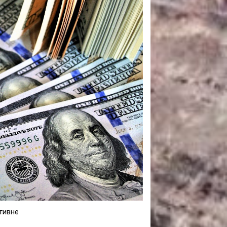
САНКЦІЙНІ НАДРА
БЛОГИ
TECHNO
CRITICAL MINERALS
НАДРА ІНШИХ
ПРО ПРОЕКТ
тивне