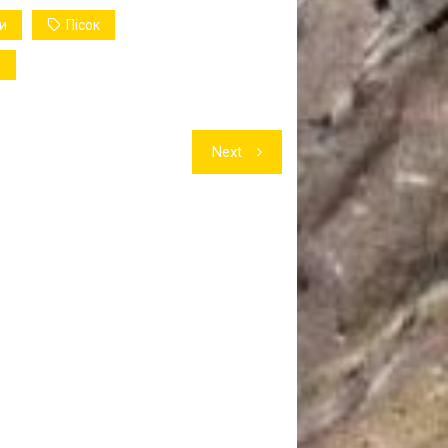
ди
Пісок
р
Next