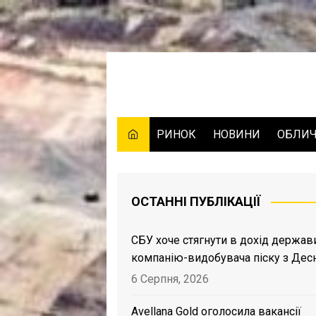
Skip
to
content
РИНОК
НОВИНИ
ОБЛИ
ОСТАННІ ПУБЛІКАЦІЇ
СБУ хоче стягнути в дохід держав
компанію-видобувача піску з Дес
6 Серпня, 2026
Avellana Gold оголосила вакансії