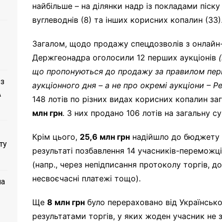
найбільше – на ділянки надр із покладами піску (
вуглеводнів (8) та інших корисних копалин (33)
Загалом, щодо продажу спецдозволів з онлайн-т
Держгеонадра оголосили 12 перших аукціонів
що пропонуються до продажу за правилом пер
 з
аукціонного дня – а не про окремі аукціони – Ре
A
148 лотів по різних видах корисних копалин з
млн грн
. З них продано 106 лотів на загальну 
Крім цього,
25,6 млн грн
надійшло до бюджету у
ту
результаті позбавлення 14 учасників-переможці
(напр., через непідписання протоколу торгів, д
несвоєчасні платежі тощо).
ла
Ще
8 млн грн
було перераховано від Української
результатами торгів, у яких жоден учасник не 