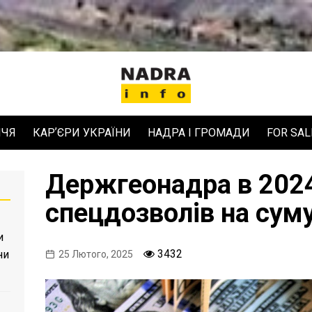
ЧЧЯ
КАРʼЄРИ УКРАЇНИ
НАДРА І ГРОМАДИ
FOR SAL
Держгеонадра в 2024
спецдозволів на суму
и
3432
ни
25 Лютого, 2025