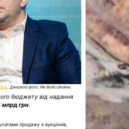
24 р.
. Джерело фото: We Build Ukraine
ого бюджету від надання
5 млрд грн
.
льтатами продажу з аукціонів,