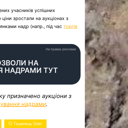
лених учасників успішних
е ціни зростали на аукціонах з
нками надр (напр., під час
торгів
На правах реклами
ОЗВОЛИ НА
Я НАДРАМИ ТУТ
ку призначено аукціони з
тування надрами
.
Гоцинець Олег