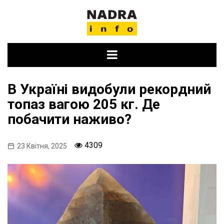
Skip
to
content
В Україні видобули рекордний
топаз вагою 205 кг. Де
побачити наживо?
4309
23 Квітня, 2025