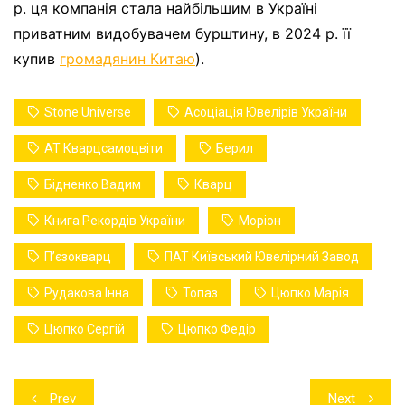
р. ця компанія стала найбільшим в Україні
приватним видобувачем бурштину, в 2024 р. її
купив
громадянин Китаю
).
Stone Universe
Асоціація Ювелірів України
АТ Кварцсамоцвіти
Берил
Бідненко Вадим
Кварц
Книга Рекордів України
Моріон
Пʼєзокварц
ПАТ Київський Ювелірний Завод
Рудакова Інна
Топаз
Цюпко Марія
Цюпко Сергій
Цюпко Федір
Навігація
Prev
Next