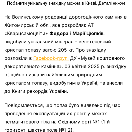
Побачити унікальну знахідку можна в Києві. Деталі нижче
На Волинському родовищі дорогоцінного каміння в
Житомирській обл., яке розробляє АТ
«Кварцсамоцвіти»
Федора
і
Марії Цюпків
,
видобули унікальний мінерал – велетенський
кристал топазу вагою 205 кг. Про знахідку
розповіли в
Facebook-групі
ДУ «Музей коштовного і
декоративного каміння». 03 квітня 2025 р. знахідку
офіційно визнали найбільшим природним
кристалом топазу, видобутим в Україні, та внесли
до Книги рекордів України.
Повідомляється, що топаз було виявлено під час
проведення експлуатаційних робіт у межах
пегматитового тіла на Східному орті №1 (1-й
горизонт, шахтне поле №1-2).