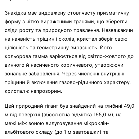
Знахідка має видовжену стовпчасту призматичну
форму з чітко вираженими гранями, що зберегли
сліди росту та природного травлення. Незважаючи
на наявність тріщин і сколів, кристал зберіг свою
цілісність та геометричну виразність. Його
кольорова гамма варіюється від світло-жовтого до
винного й насиченого коричневого, утворюючи
зональне забарвлення. Через численні внутрішні
тріщини й включення газово-рідинного характеру,
кристал є непрозорим.
Цей природний гігант був знайдений на глибині 49,0
м від поверхні (абсолютна відмітка 165,0 м), на
межі між зоною вилуговування мікроклін-
альбітового складу (до 1 м завтовшки) та