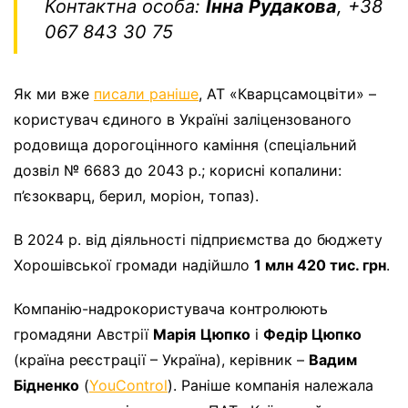
Контактна особа:
Інна Рудакова
, +38
067 843 30 75
Як ми вже
писали раніше
, АТ «Кварцсамоцвіти» –
користувач єдиного в Україні заліцензованого
родовища дорогоцінного каміння (спеціальний
дозвіл № 6683 до 2043 р.; корисні копалини:
п’єзокварц, берил, моріон, топаз).
В 2024 р. від діяльності підприємства до бюджету
Хорошівської громади надійшло
1 млн 420 тис. грн
.
Компанію-надрокористувача контролюють
громадяни Австрії
Марія
Цюпко
і
Федір Цюпко
(країна реєстрації – Україна), керівник –
Вадим
Бідненко
(
YouControl
). Раніше компанія належала