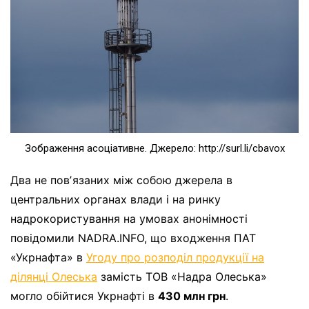
Зображення асоціативне. Джерело: http://surl.li/cbavox
Два не повʼязаних між собою джерела в
центральних органах влади і на ринку
надрокористування на умовах анонімності
повідомили NADRA.INFO, що входження ПАТ
«Укрнафта» в
Угоду про розподіл продукції на
ділянці Олеська
замість ТОВ «Надра Олеська»
могло обійтися Укрнафті в
430 млн грн
.