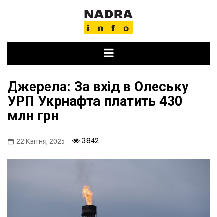
Skip
to
content
Джерела: За вхід в Олеську
УРП Укрнафта платить 430
млн грн
3842
22 Квітня, 2025