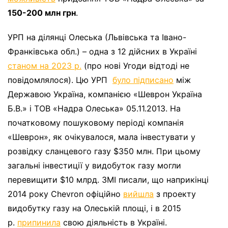
150-200 млн грн
.
УРП на ділянці Олеська (Львівська та Івано-
Франківська обл.) – одна з 12 дійсних в Україні
станом на 2023 р.
(про нові Угоди відтоді не
повідомлялося). Цю УРП
було підписано
між
Державою Україна, компанією «Шеврон Україна
Б.В.» і ТОВ «Надра Олеська» 05.11.2013. На
початковому пошуковому періоді компанія
«Шеврон», як очікувалося, мала інвестувати у
розвідку сланцевого газу $350 млн. При цьому
загальні інвестиції у видобуток газу могли
перевищити $10 млрд. ЗМІ писали, що наприкінці
2014 року Chevron офіційно
вийшла
з проекту
видобутку газу на Олеській площі, і в 2015
р.
припинила
свою діяльність в Україні.