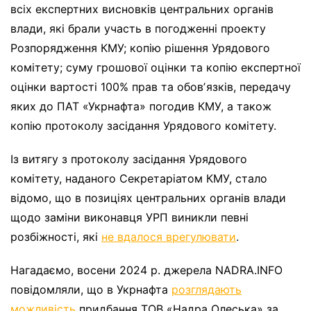
всіх експертних висновків центральних органів
влади, які брали участь в погодженні проекту
Розпорядження КМУ; копію рішення Урядового
комітету; суму грошової оцінки та копію експертної
оцінки вартості 100% прав та обовʼязків, передачу
яких до ПАТ «Укрнафта» погодив КМУ, а також
копію протоколу засідання Урядового комітету.
Із витягу з протоколу засідання Урядового
комітету, наданого Секретаріатом КМУ, стало
відомо, що в позиціях центральних органів влади
щодо заміни виконавця УРП виникли певні
розбіжності, які
не вдалося врегулювати
.
Нагадаємо, восени 2024 р. джерела NADRA.INFO
повідомляли, що в Укрнафта
розглядають
можливість
придбання ТОВ «Надра Олеська» за