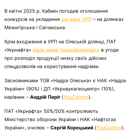
В квітні 2025 р. Кабмін погодив оголошення
конкурсів на укладення
ще двох УРП
– на ділянках
Межигірська і Свічанська.
Крім входження в УРП на Олеській ділянці, ПАТ
«Укрнафта»
мала намір трансформувати
в угоди
про розподіл продукції низку своїх дійсних
спецдозволів на користування надрами.
Засновниками ТОВ «Надра Олеська» є НАК «Надра
України» (90%) і ДП «Укрнаукагеоцентр» (10%),
керівник –
Андрій Пиріг
(
YouControl
).
ПАТ «Укрнафта» 50%/50% контролюють
Міністерство оборони України і НАК «Нафтогаз
України», очолює –
Сергій Корецький
(
YouControl
).