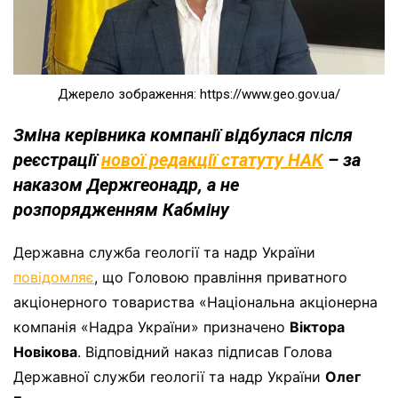
Джерело зображення: https://www.geo.gov.ua/
Зміна керівника компанії відбулася після
реєстрації
нової редакції статуту НАК
– за
наказом Держгеонадр, а не
розпорядженням Кабміну
Державна служба геології та надр України
повідомляє
, що Головою правління приватного
акціонерного товариства «Національна акціонерна
компанія «Надра України» призначено
Віктор
а
Новіков
а
. Відповідний наказ підписав Голова
Державної служби геології та надр України
Олег