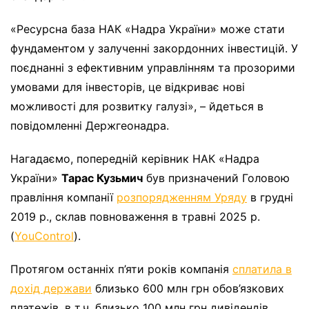
«Ресурсна база НАК «Надра України» може стати
фундаментом у залученні закордонних інвестицій. У
поєднанні з ефективним управлінням та прозорими
умовами для інвесторів, це відкриває нові
можливості для розвитку галузі», – йдеться в
повідомленні Держгеонадра.
Нагадаємо, попередній керівник НАК «Надра
України»
Тарас Кузьмич
був призначений Головою
правління компанії
розпорядженням Уряду
в грудні
2019 р., склав повноваження в травні 2025 р.
(
YouControl
).
Протягом останніх п’яти років компанія
сплатила в
дохід держави
близько 600 млн грн обов’язкових
платежів, в т.ч. близько 100 млн грн дивідендів.