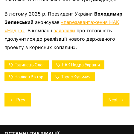
В лютому 2025 р. Президент України
Володимир
Зеленський
анонсував
«перезавантаження НАК
«Надра»
. В компанії
заявляли
про готовність
«долучитися до реалізації нового державного
проекту з корисних копалин».
Гоцинець Олег
НАК Надра України
Новіков Віктор
Тарас Кузьмич
Навігація
Prev
Next
записів
ОСТАННІ ПУБЛІКАЦІЇ