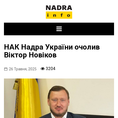
Skip
to
content
НАК Надра України очолив
Віктор Новіков
3204
26 Травня, 2025