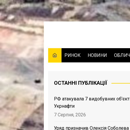
Skip
to
content
РИНОК
НОВИНИ
ОБЛИ
ОСТАННІ ПУБЛІКАЦІЇ
РФ атакувала 7 видобувних об’єкт
Укрнафти
7 Серпня, 2026
Уряд призначив Олексія Соболева