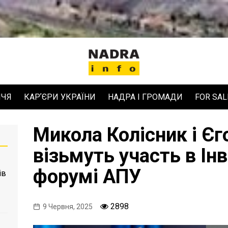
ЧЧЯ
КАРʼЄРИ УКРАЇНИ
НАДРА І ГРОМАДИ
FOR SAL
Микола Колісник і Єг
візьмуть участь в Ін
форумі АПУ
ів
2898
9 Червня, 2025