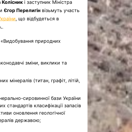
 Колісник
і заступник Міністра
ни
Єгор Перелигін
візьмуть участь
України
, що відбудеться в
.
.
3 «Видобування природних
конодавчі зміни, виклики та
 мінералів (титан, графіт, літій,
нерально-сировинної бази України
х стандартів класифікації запасів
тиви оновлення геологічної
нералів державою;