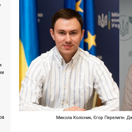
у
и
ни
ра
Микола Колісник, Єгор Перелигін. Д