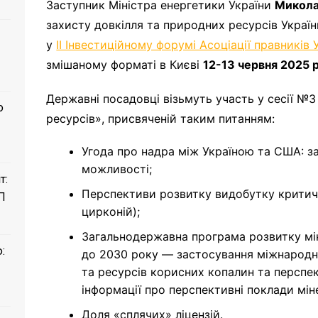
Заступник Міністра енергетики України
Микола
захисту довкілля та природних ресурсів Украї
у
ІІ Інвестиційному форумі Асоціації правників 
змішаному форматі в Києві
12-13 червня 2025 р
Державні посадовці візьмуть участь у сесії №
о
ресурсів», присвяченій таким питанням:
Угода про надра між Україною та США: за
можливості;
т:
Перспективи розвитку видобутку критичних
П
цирконій);
Загальнодержавна програма розвитку мі
:
до 2030 року — застосування міжнародни
та ресурсів корисних копалин та перспек
інформації про перспективні поклади мі
Доля «сплячих» ліцензій.