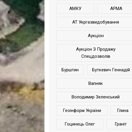
АМКУ
АРМА
АТ Укргазвидобування
Аукціон
Аукціон З Продажу
Спецдозволів
Бурштин
Буткевич Геннадій
Вапняк
Володимир Зеленський
Геоінформ України
Глина
Гоцинець Олег
Граніт