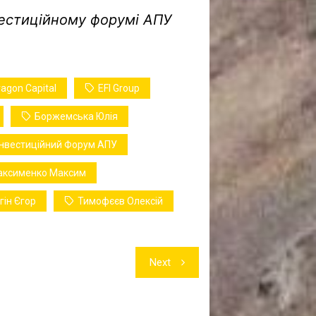
нвестиційному форумі АПУ
ragon Capital
EFI Group
Боржемська Юлія
Інвестиційний Форум АПУ
аксименко Максим
гін Єгор
Тимофєєв Олексій
Next