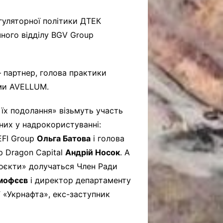
гуляторної політики ДТЕК
ного відділу BGV Group
 партнер, голова практики
рми AVELLUM.
 їх подолання» візьмуть участь
ених у надрокористуванні:
EFI Group
Ольга Батова
і голова
р Dragon Capital
Андрій Носок
. А
роєкти» долучаться Член Ради
мофєєв
і директор департаменту
Т «Укрнафта», екс-заступник