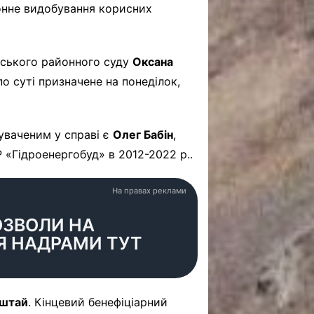
онне видобування корисних
вського районного суду
Оксана
по суті призначене на понеділок,
уваченим у справі є
Олег Бабін
,
 «Гідроенергобуд» в 2012-2022 р..
На правах реклами
ОЗВОЛИ НА
Я НАДРАМИ ТУТ
штай
. Кінцевий бенефіціарний