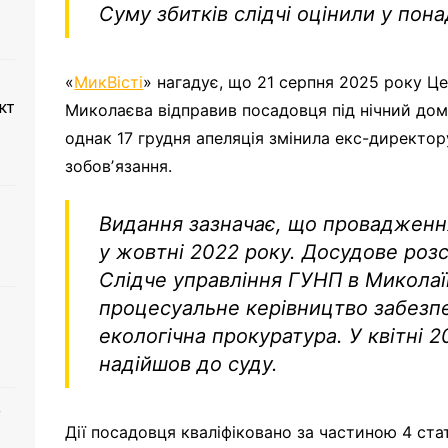
Суму збитків слідчі оцінили у пон
«
МикВісті
» нагадує, що 21 серпня 2025 року Ц
кт
Миколаєва відправив посадовця під нічний дом
однак 17 грудня апеляція змінила екс-директор
зобовʼязання.
Видання зазначає, що провадження
у жовтні 2022 року. Досудове роз
Слідче управління ГУНП в Миколаїв
процесуальне керівництво забезп
екологічна прокуратура. У квітні 
надійшов до суду.
о
Дії посадовця кваліфіковано за частиною 4 ста