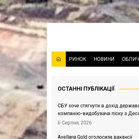
Skip
to
content
РИНОК
НОВИНИ
ОБЛИ
ОСТАННІ ПУБЛІКАЦІЇ
СБУ хоче стягнути в дохід держав
компанію-видобувача піску з Дес
6 Серпня, 2026
Avellana Gold оголосила вакансії