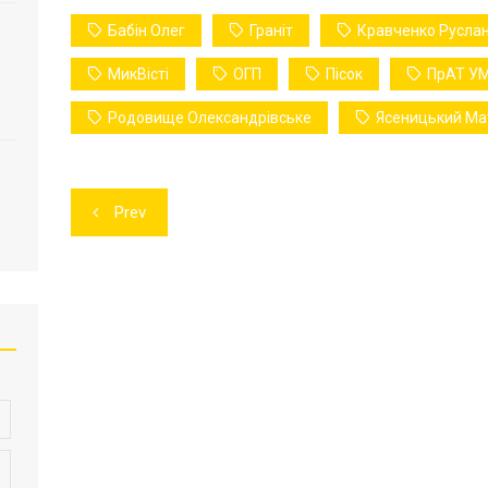
Бабін Олег
Граніт
Кравченко Русла
МикВісті
ОГП
Пісок
ПрАТ УМ
Родовище Олександрівське
Ясеницький Ма
Навігація
Prev
записів