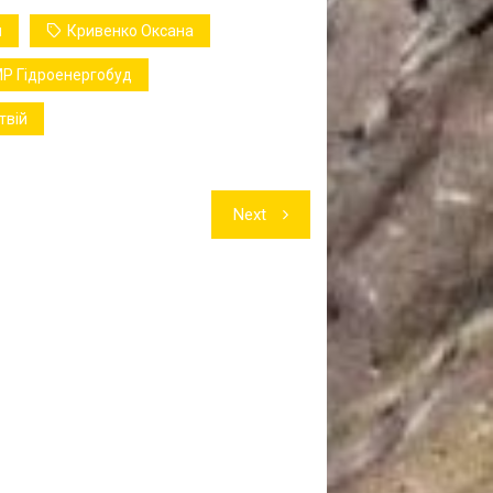
н
Кривенко Оксана
Р Гідроенергобуд
твій
Next