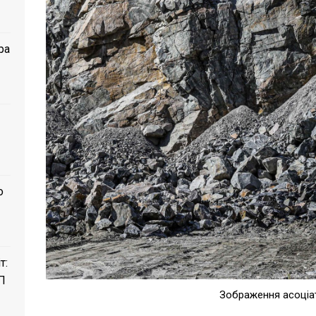
ра
о
т:
П
Зображення асоціа