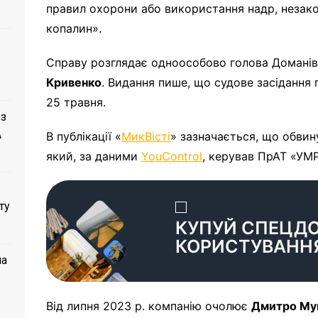
правил охорони або використання надр, незак
копалин».
Справу розглядає одноособово голова Домані
Кривенко
. Видання пише, що судове засідання 
25 травня.
 з
A
В публікації «
МикВісті
» зазначається, що обвин
який, за даними
YouControl
, керував ПрАТ «УМР
ту
КУПУЙ СПЕЦД
КОРИСТУВАНН
ла
Від липня 2023 р. компанію очолює
Дмитро Му