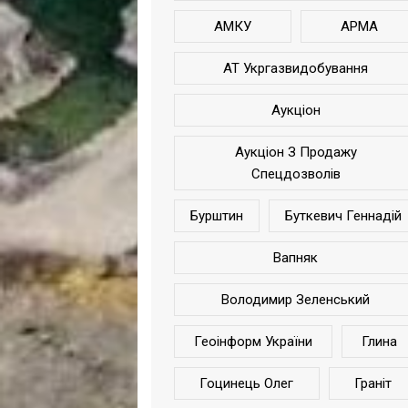
АМКУ
АРМА
АТ Укргазвидобування
Аукціон
Аукціон З Продажу
Спецдозволів
Бурштин
Буткевич Геннадій
Вапняк
Володимир Зеленський
Геоінформ України
Глина
Гоцинець Олег
Граніт