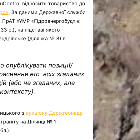
ouControl відносить товариство до
єри»
. За даними Державної служби
O, ПрАТ «УМР «Гідроенергобуд» є
3 р.), на підставі якого
ндрівське (ділянка № 8) в
о опублікувати позиції/
ояснення etc. всіх згаданих
й (або не згаданих, але
контексту).
ницького з
аукціону Держгеонадр
граніту на Ділянці № 1
бл.).