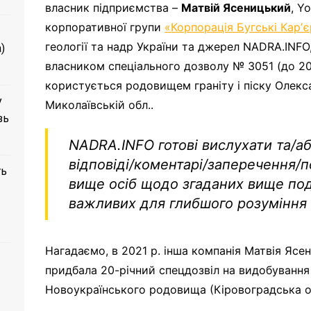
власник підприємства –
Матвій Ясеницький
, Y
корпоративної групи
«Корпорація Бугські Карʼ
геології та надр України та джерел NADRA.INF
)
власником спеціального дозволу № 3051 (до 203
користується родовищем граніту і піску Олекса
у
Миколаївській обл..
зь
NADRA.INFO готові вислухати та/аб
відповіді/коментарі/заперечення/п
ть
вище осіб щодо згаданих вище поді
важливих для глибшого розуміння 
Нагадаємо, в 2021 р. інша компанія Матвія Ясе
придбала 20-річний спецдозвіл на видобування 
Новоукраїнського родовища (Кіровоградська о