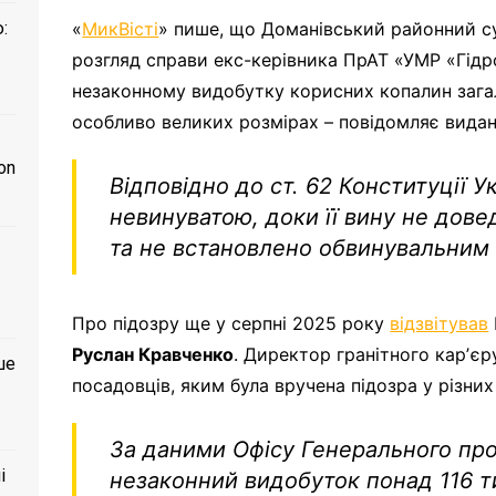
:
«
МикВісті
» пише, що Доманівський районний су
розгляд справи екс-керівника ПрАТ «УМР «Гідр
незаконному видобутку корисних копалин зага
особливо великих розмірах – повідомляє видан
on
Відповідно до ст. 62 Конституції 
невинуватою, доки її вину не дов
та не встановлено обвинувальним 
Про підозру ще у серпні 2025 року
відзвітував
Руслан Кравченко
. Директор гранітного карʼє
ше
посадовців, яким була вручена підозра у різн
За даними Офісу Генерального пр
і
незаконний видобуток понад 116 ти