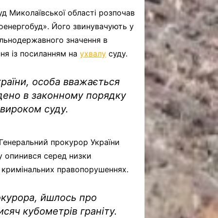
д Миколаївської області розпочав
оенергобуд». Його звинувачують у
льнодержавного значення в
ня із посиланням на
ухвалу
суду.
України, особа вважається
едено в законному порядку
вироком суду.
Генеральний прокурор України
ру опинився серед низки
их кримінальних правопорушеннях.
окурора, йшлось про
сяч кубометрів граніту.