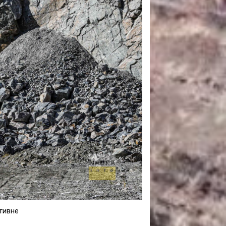
САНКЦІЙНІ НАДРА
БЛОГИ
TECHNO
CRITICAL MINERALS
НАДРА ІНШИХ
ПРО ПРОЕКТ
тивне