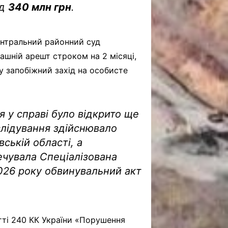
ад
340 млн грн
.
ентральний районний суд
ашній арешт строком на 2 місяці,
у запобіжний захід на особисте
 у справі було відкрито ще
слідування здійснювало
ській області, а
ечувала Спеціалізована
2026 року обвинувальний акт
тті 240 КК України «Порушення