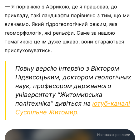
— Я порівнюю з Африкою, де я працював, до
прикладу, такі ландшафти порівняно з тим, що ми
вивчаємо. Який гідрогеологічний режим, яка
геоморфологія, які рельєфи. Саме за нашою
тематикою це їм дуже цікаво, вони стараються
прислуховуватись.
Повну версію інтерв’ю з Віктором
Підвисоцьким, доктором геологічних
наук, професором державного
університету “Житомирська
політехніка” дивіться на
ютуб-каналі
Суспільне Житомир.
На правах реклами