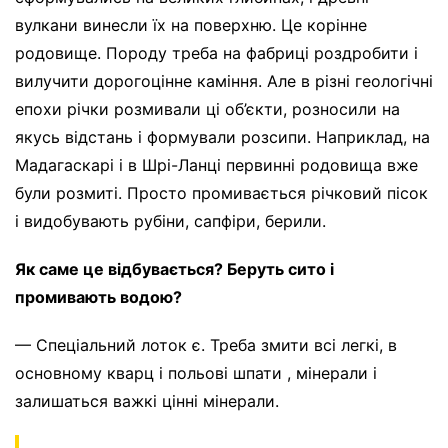
вулкани винесли їх на поверхню. Це корінне
родовище. Породу треба на фабриці роздробити і
вилучити дорогоцінне каміння. Але в різні геологічні
епохи річки розмивали ці об’єкти, розносили на
якусь відстань і формували розсипи. Наприклад, на
Мадагаскарі і в Шрі-Ланці первинні родовища вже
були розмиті. Просто промивається річковий пісок
і видобувають рубіни, сапфіри, берили.
Як саме це відбувається? Беруть сито і
промивають водою?
— Спеціальний лоток є. Треба змити всі легкі, в
основному кварц і польові шпати , мінерали і
залишаться важкі цінні мінерали.