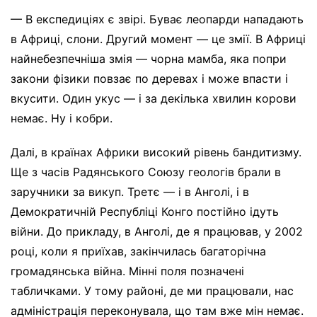
— В експедиціях є звірі. Буває леопарди нападають
в Африці, слони. Другий момент — це змії. В Африці
найнебезпечніша змія — чорна мамба, яка попри
закони фізики повзає по деревах і може впасти і
вкусити. Один укус — і за декілька хвилин корови
немає. Ну і кобри.
Далі, в країнах Африки високий рівень бандитизму.
Ще з часів Радянського Союзу геологів брали в
заручники за викуп. Третє — і в Анголі, і в
Демократичній Республіці Конго постійно ідуть
війни. До прикладу, в Анголі, де я працював, у 2002
році, коли я приїхав, закінчилась багаторічна
громадянська війна. Мінні поля позначені
табличками. У тому районі, де ми працювали, нас
адміністрація переконувала, що там вже мін немає.