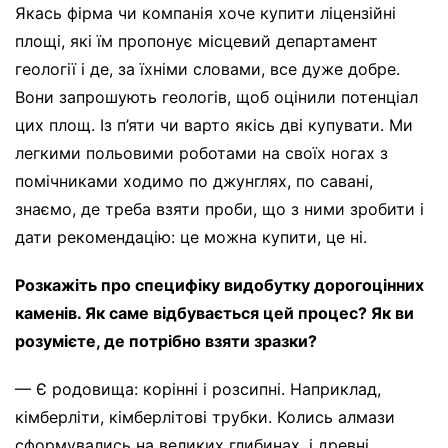
Якась фірма чи компанія хоче купити ліцензійні
площі, які їм пропонує місцевий департамент
геології і де, за їхніми словами, все дуже добре.
Вони запрошують геологів, щоб оцінили потенціал
цих площ. Із п’яти чи варто якісь дві купувати. Ми
легкими польовими роботами на своїх ногах з
помічниками ходимо по джунглях, по савані,
знаємо, де треба взяти проби, що з ними зробити і
дати рекомендацію: це можна купити, це ні.
Розкажіть про специфіку видобутку дорогоцінних
каменів. Як саме відбувається цей процес? Як ви
розумієте, де потрібно взяти зразки?
— Є родовища: корінні і розсипні. Наприклад,
кімберліти, кімберлітові трубки. Колись алмази
сформувались на великих глибинах, і древні