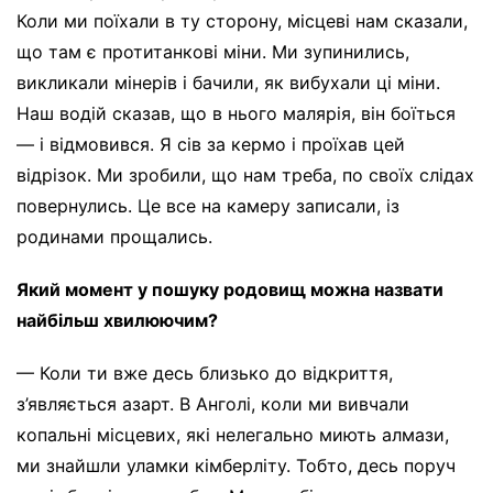
Коли ми поїхали в ту сторону, місцеві нам сказали,
що там є протитанкові міни. Ми зупинились,
викликали мінерів і бачили, як вибухали ці міни.
Наш водій сказав, що в нього малярія, він боїться
— і відмовився. Я сів за кермо і проїхав цей
відрізок. Ми зробили, що нам треба, по своїх слідах
повернулись. Це все на камеру записали, із
родинами прощались.
Який момент у пошуку родовищ можна назвати
найбільш хвилюючим?
— Коли ти вже десь близько до відкриття,
з’являється азарт. В Анголі, коли ми вивчали
копальні місцевих, які нелегально миють алмази,
ми знайшли уламки кімберліту. Тобто, десь поруч