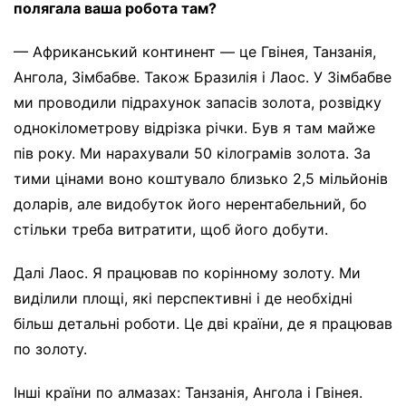
полягала ваша робота там?
— Африканський континент — це Гвінея, Танзанія,
Ангола, Зімбабве. Також Бразилія і Лаос. У Зімбабве
ми проводили підрахунок запасів золота, розвідку
однокілометрову відрізка річки. Був я там майже
пів року. Ми нарахували 50 кілограмів золота. За
тими цінами воно коштувало близько 2,5 мільйонів
доларів, але видобуток його нерентабельний, бо
стільки треба витратити, щоб його добути.
Далі Лаос. Я працював по корінному золоту. Ми
виділили площі, які перспективні і де необхідні
більш детальні роботи. Це дві країни, де я працював
по золоту.
Інші країни по алмазах: Танзанія, Ангола і Гвінея.