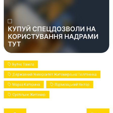
КУПУЙ СПЕЦДОЗВОЛИ НА
КОРИСТУВАННЯ НАДРАМИ
ТУТ
Бутко Таміла
Державний Університет Житомирська Політехніка
Мороз Катерина
Підвисоцький Віктор
Суспільне Житомир
Навігація