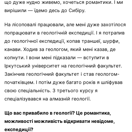
що дуже нудно живемо, хочеться романтики. І ми
вирішили — їдемо десь до Сибіру.
На лісоповалі працювали, але мені дуже захотілося
попрацювати в геологічній експедиції. І я потрапив
до геологічної експедиції, копав траншеї, шурфи,
канави. Ходив за геологом, який мені казав, де
копнути. І вони мені підказали — вступити в
Іркутський університет на геологічний факультет.
Закінчив геологічний факультет і став геологом-
початківцем. І потім дуже багато років я шліфував
свою спеціальність. З третього курсу я
спеціалізувався на алмазній геології.
Що вас привабило в геології? Це романтика,
можливості можливість відкривати невідоме,
експедиції?