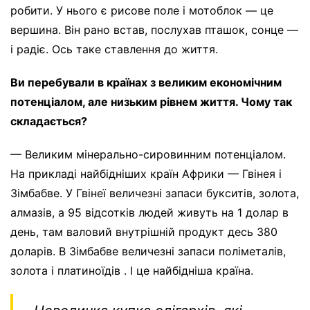
робити. У нього є рисове поле і мотоблок — це
вершина. Він рано встав, послухав пташок, сонце —
і радіє. Ось таке ставлення до життя.
Ви перебували в країнах з великим економічним
потенціалом, але низьким рівнем життя. Чому так
складається?
— Великим мінерально-сировинним потенціалом.
На прикладі найбідніших країн Африки — Гвінея і
Зімбабве. У Гвінеї величезні запаси букситів, золота,
алмазів, а 95 відсотків людей живуть на 1 долар в
день, там валовий внутрішній продукт десь 380
доларів. В Зімбабве величезні запаси поліметалів,
золота і платиноїдів . І це найбідніша країна.