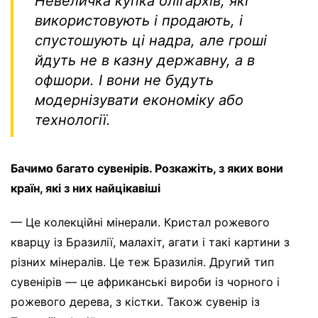
Невеличка купка олігархів, які
використовують і продають, і
спустошують ці надра, але гроші
йдуть не в казну державну, а в
офшори. І вони не будуть
модернізувати економіку або
технології.
Бачимо багато сувенірів. Розкажіть, з яких вони
країн, які з них найцікавіші
— Це колекційні мінерали. Кристал рожевого
кварцу із Бразилії, малахіт, агати і такі картини з
різних мінералів. Це теж Бразилія. Другий тип
сувенірів — це африканські вироби із чорного і
рожевого дерева, з кістки. Також сувенір із