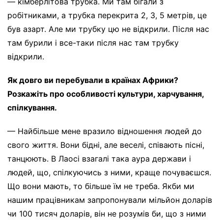
— кімберлітова трубка. Ми там бігали з
робітниками, а трубка перекрита 2, 3, 5 метрів, це
був азарт. Але ми трубку цю не відкрили. Після нас
там бурили і все-таки після нас там трубку
відкрили.
Як довго ви перебували в країнах Африки?
Розкажіть про особливості культури, харчування,
спілкування.
— Найбільше мене вразило відношення людей до
свого життя. Вони бідні, але веселі, співають пісні,
танцюють. В Лаосі взагалі така аура держави і
людей, що, спілкуючись з ними, краще почуваєшся.
Що вони мають, то більше їм не треба. Якби ми
нашим працівникам запропонували мільйон доларів
чи 100 тисяч доларів, він не розумів би, що з ними