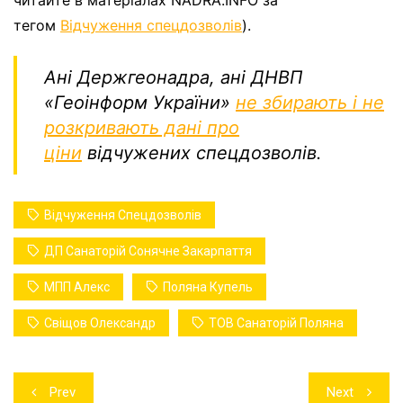
читайте в матеріалах NADRA.INFO за
тегом
Відчуження спецдозволів
).
Ані Держгеонадра, ані ДНВП
«Геоінформ України»
не збирають і не
розкривають дані про
ціни
відчужених спецдозволів.
Відчуження Спецдозволів
ДП Санаторій Сонячне Закарпаття
МПП Алекс
Поляна Купель
Свіщов Олександр
ТОВ Санаторій Поляна
Навігація
Prev
Next