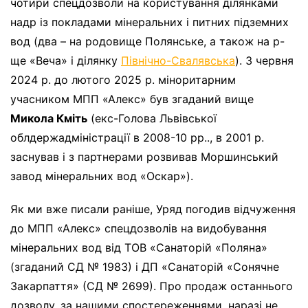
чотири спецдозволи на користування ділянками
надр із покладами мінеральних і питних підземних
вод (два – на родовище Полянське, а також на р-
ще «Веча» і ділянку
Північно-Свалявська
). З червня
2024 р. до лютого 2025 р. міноритарним
учасником МПП «Алекс» був згаданий вище
Микола Кміть
(екс-Голова Львівської
облдержадміністрації в 2008-10 рр.., в 2001 р.
заснував і з партнерами розвивав Моршинський
завод мінеральних вод «Оскар»).
Як ми вже писали раніше, Уряд погодив відчуження
до МПП «Алекс» спецдозволів на видобування
мінеральних вод від ТОВ «Санаторій «Поляна»
(згаданий СД № 1983) і ДП «Санаторій «Сонячне
Закарпаття» (СД № 2699). Про продаж останнього
дозволу, за нашими спостереженнями, наразі не