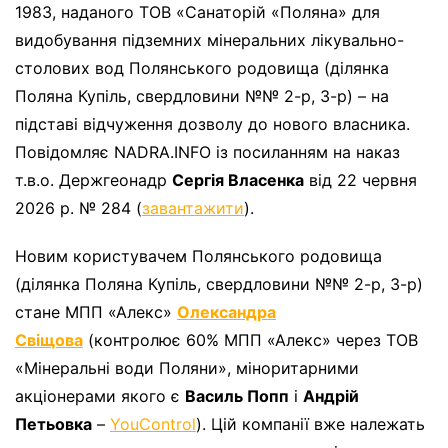
1983, наданого ТОВ «Санаторій «Поляна» для
видобування підземних мінеральних лікувально-
столових вод Полянського родовища (ділянка
Поляна Купіль, свердловини №№ 2-р, 3-р) – на
підставі відчуження дозволу до нового власника.
Повідомляє NADRA.INFO із посиланням на наказ
т.в.о. Держгеонадр
Сергія Власенка
від 22 червня
2026 р. № 284 (
завантажити
).
Новим користувачем Полянського родовища
(ділянка Поляна Купіль, свердловини №№ 2-р, 3-р)
стане МПП «Алекс»
Олександра
Свіщова
(контролює 60% МПП «Алекс» через ТОВ
«Мінеральні води Поляни», міноритарними
акціонерами якого є
Василь Попп
і
Андрій
Петьовка
–
YouControl
). Цій компанії вже належать