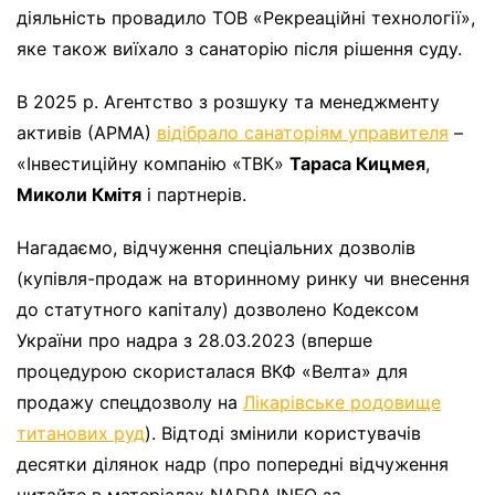
діяльність провадило ТОВ «Рекреаційні технології»,
яке також виїхало з санаторію після рішення суду.
В 2025 р. Агентство з розшуку та менеджменту
активів (АРМА)
відібрало санаторіям управителя
–
«Інвестиційну компанію «ТВК»
Тараса Кицмея
,
Миколи Кмітя
і партнерів.
Нагадаємо, відчуження спеціальних дозволів
(купівля-продаж на вторинному ринку чи внесення
до статутного капіталу) дозволено Кодексом
України про надра з 28.03.2023 (вперше
процедурою скористалася ВКФ «Велта» для
продажу спецдозволу на
Лікарівське родовище
титанових руд
). Відтоді змінили користувачів
десятки ділянок надр (про попередні відчуження