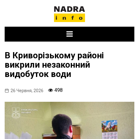
Skip
to
content
В Криворізькому районі
викрили незаконний
видобуток води
498
26 Червня, 2026