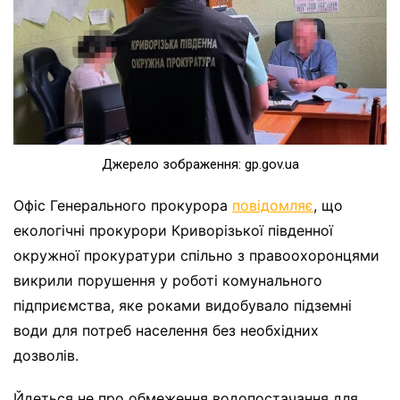
Джерело зображення: gp.gov.ua
Офіс Генерального прокурора
повідомляє
, що
екологічні прокурори Криворізької південної
окружної прокуратури спільно з правоохоронцями
викрили порушення у роботі комунального
підприємства, яке роками видобувало підземні
води для потреб населення без необхідних
дозволів.
Йдеться не про обмеження водопостачання для