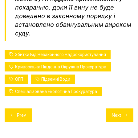
покаранню, доки її вину не буде
доведено в законному порядку і
встановлено обвинувальним вироком
суду.
Збитки Від Незаконного Надрокористування
Криворізька Південна Окружна Прокуратура
ОГП
Підземні Води
Спеціалізована Екологічна Прокуратура
Навігація
Prev
Next
записів