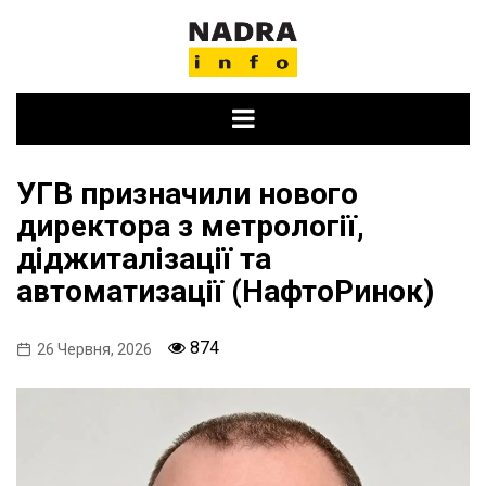
Skip
to
content
УГВ призначили нового
директора з метрології,
діджиталізації та
автоматизації (НафтоРинок)
874
26 Червня, 2026