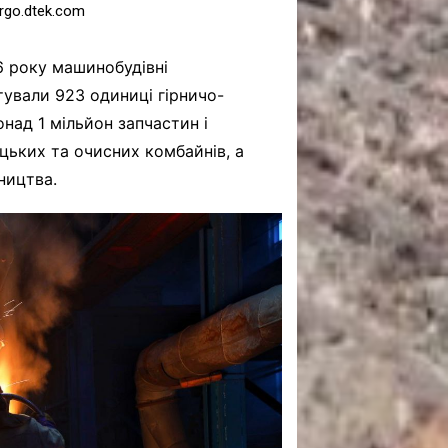
go.dtek.com
26 року машинобудівні
тували 923 одиниці гірничо-
над 1 мільйон запчастин і
цьких та очисних комбайнів, а
ництва.