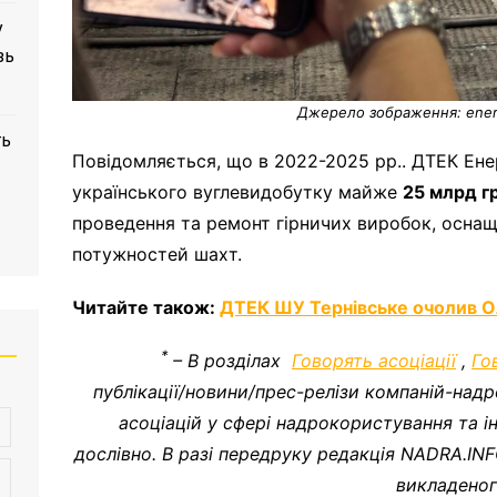
у
зь
Джерело зображення: ener
ть
Повідомляється, що в 2022-2025 рр.. ДТЕК Ене
українського вуглевидобутку майже
25 млрд г
проведення та ремонт гірничих виробок, оснащ
потужностей шахт.
Читайте також:
ДТЕК ШУ Тернівське очолив О
*
– В розділах
Говорять асоціації
,
Го
публікації/новини/прес-релізи компаній-надр
асоціацій у сфері надрокористування та 
дослівно. В разі передруку редакція NADRA.IN
викладеног