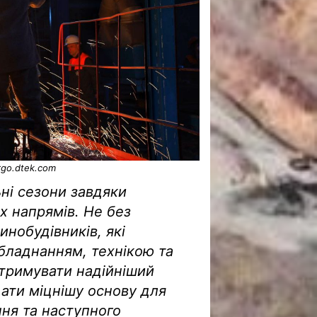
go.dtek.com
ні сезони завдяки
х напрямів. Не без
инобудівників, які
бладнанням, технікою та
тримувати надійніший
дати міцнішу основу для
ння та наступного