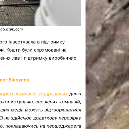
go.dtek.com
рго інвестувала в підтримку
рн.
Кошти були спрямовані на
ення лав і підтримку виробничих
лег Білоусов
ворять компанії
,
Надра інших
деякі
окористувачів, сервісних компаній,
інших медіа можуть відтворюватися
FO не здійснює додаткову перевірку
о, покладаючись на першоджерела