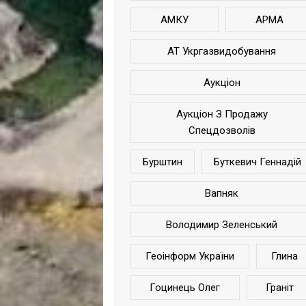
АМКУ
АРМА
АТ Укргазвидобування
Аукціон
Аукціон З Продажу
Спецдозволів
Бурштин
Буткевич Геннадій
Вапняк
Володимир Зеленський
Геоінформ України
Глина
Гоцинець Олег
Граніт