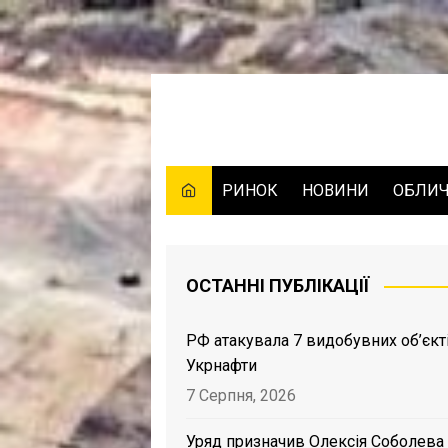
Skip
to
content
РИНОК
НОВИНИ
ОБЛИ
ОСТАННІ ПУБЛІКАЦІЇ
РФ атакувала 7 видобувних об’єкт
Укрнафти
7 Серпня, 2026
Уряд призначив Олексія Соболева