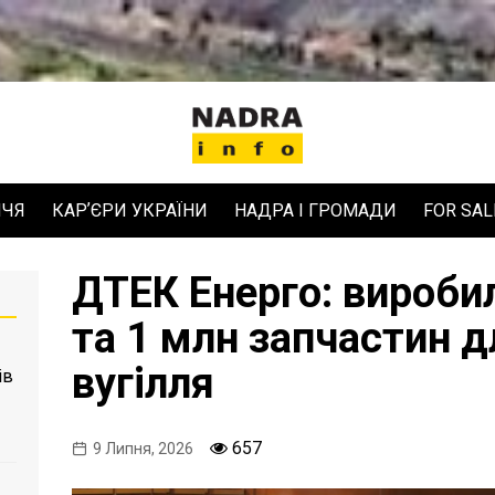
ЧЧЯ
КАРʼЄРИ УКРАЇНИ
НАДРА І ГРОМАДИ
FOR SAL
ДТЕК Енерго: вироби
та 1 млн запчастин 
вугілля
ів
657
9 Липня, 2026