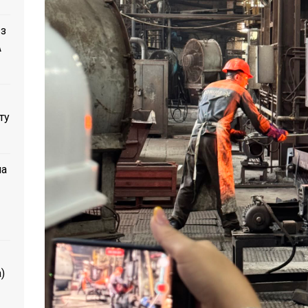
 з
A
ту
ла
)