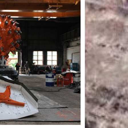
САНКЦІЙНІ НАДРА
БЛОГИ
TECHNO
CRITICAL MINERALS
НАДРА ІНШИХ
ПРО ПРОЕКТ