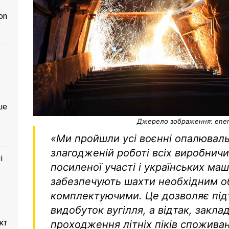
on
ше
Джерело зображення: ener
«Ми пройшли усі воєнні опалюваль
злагодженій роботі всіх виробничи
і
посиленої участі і українських маш
забезпечують шахти необхідним о
комплектуючими. Це дозволяє під
видобуток вугілля, а відтак, закла
кт
проходження літніх піків спожива