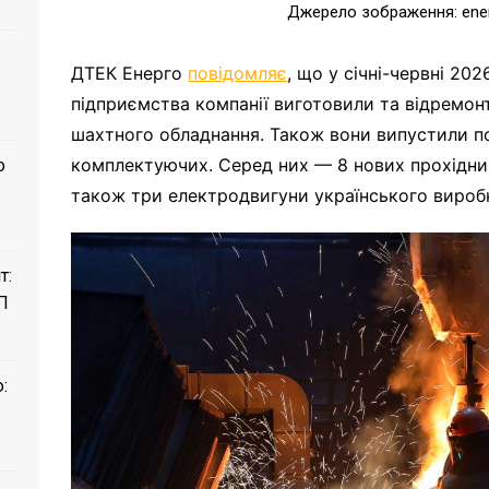
Джерело зображення: ener
ДТЕК Енерго
повідомляє
, що у січні-червні 20
підприємства компанії виготовили та відремон
шахтного обладнання. Також вони випустили по
комплектуючих. Серед них — 8 нових прохідни
о
також три електродвигуни українського вироб
т:
П
: