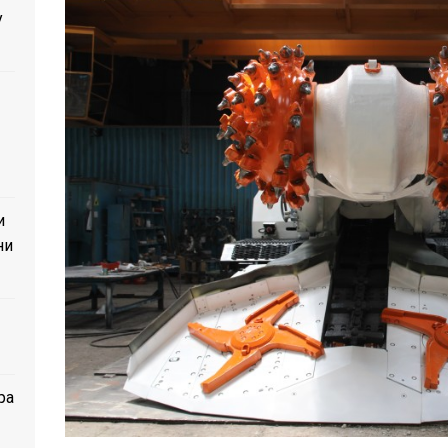
у
и
ни
ра