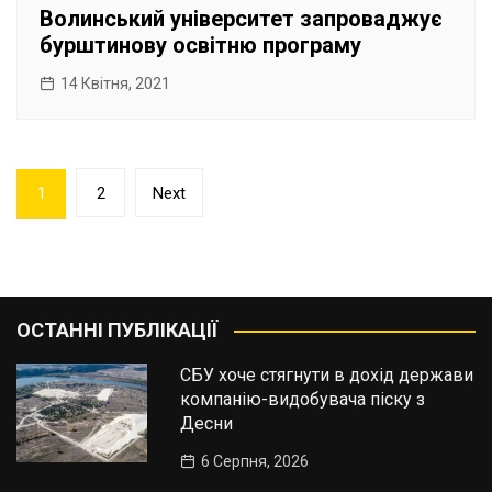
Волинський університет запроваджує
бурштинову освітню програму
14 Квітня, 2021
Пагінація
1
2
Next
записів
ОСТАННІ ПУБЛІКАЦІЇ
СБУ хоче стягнути в дохід держави
компанію-видобувача піску з
Десни
6 Серпня, 2026