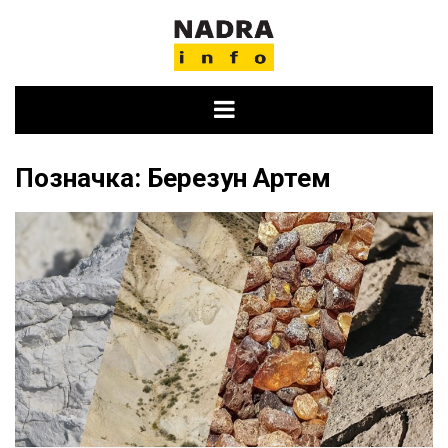
Skip
to
content
Позначка:
Березун Артем