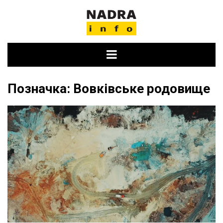
Skip
to
content
Позначка:
Вовківське родовище