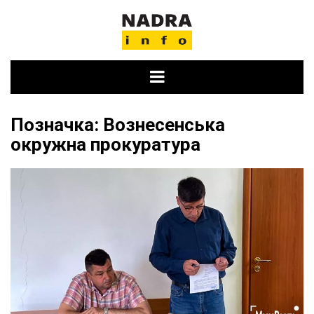
Skip
to
content
Позначка:
Вознесенська
окружна прокуратура