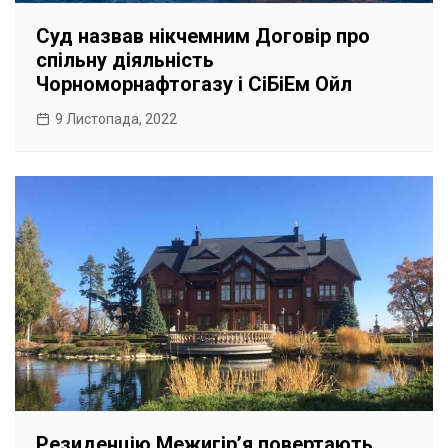
Суд назвав нікчемним Договір про
спільну діяльність
Чорноморнафтогазу і СіБіЕм Ойл
9 Листопада, 2022
Резиденцію Межигірʼя повертають