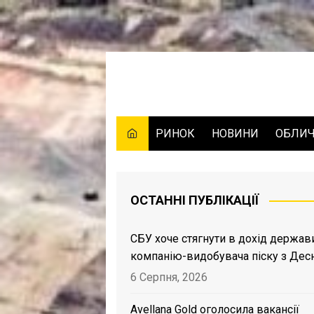
Skip
to
content
РИНОК
НОВИНИ
ОБЛИ
ОСТАННІ ПУБЛІКАЦІЇ
СБУ хоче стягнути в дохід держав
компанію-видобувача піску з Дес
6 Серпня, 2026
Avellana Gold оголосила вакансії