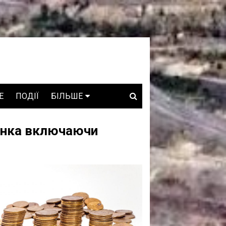
E
ПОДІЇ
БІЛЬШЕ
ВАКАНСІЇ
янка включаючи
ЗРОБЛЕНО В УКРАЇНІ
WHO IS WHO
ПРОЗОРІ НАДРА
ГОВОРЯТЬ АСОЦІАЦІЇ
ГОВОРЯТЬ КОМПАНІЇ
КОНФЛІКТНІ НАДРА