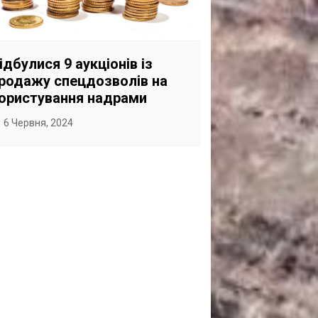
САНКЦІЙНІ НАДРА
БЛОГИ
ідбулися 9 аукціонів із
TECHNO
родажу спецдозволів на
CRITICAL MINERALS
ористування надрами
НАДРА ІНШИХ
6 Червня, 2024
ПРО ПРОЕКТ