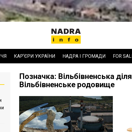
ЧЧЯ
КАРʼЄРИ УКРАЇНИ
НАДРА І ГРОМАДИ
FOR SAL
Позначка:
Вільбівненська діл
Вільбівненське родовище
и
ни