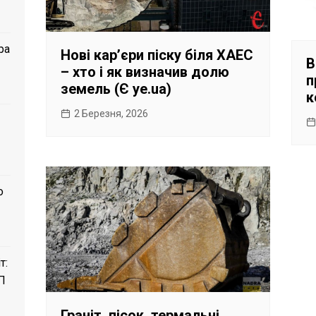
ра
Нові кар’єри піску біля ХАЕС
В
– хто і як визначив долю
п
земель (Є ye.ua)
к
2 Березня, 2026
о
т:
П
Граніт, пісок, термальні