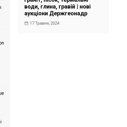
води, глина, гравій | нові
:
аукціони Держгеонадр
17 Травня, 2024
on
ше
і