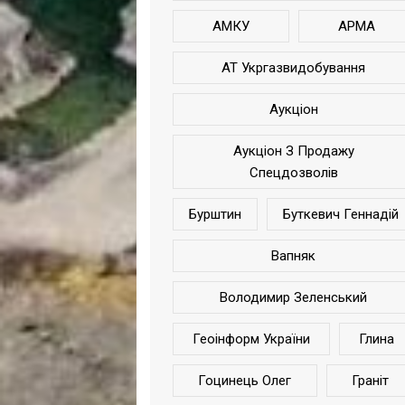
АМКУ
АРМА
АТ Укргазвидобування
Аукціон
Аукціон З Продажу
Спецдозволів
Бурштин
Буткевич Геннадій
Вапняк
Володимир Зеленський
Геоінформ України
Глина
Гоцинець Олег
Граніт