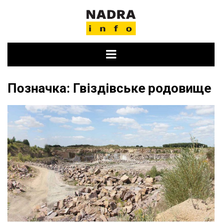
Skip
to
content
Позначка:
Гвіздівське родовище