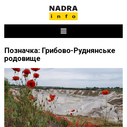
Skip
to
content
Позначка:
Грибово-Руднянське
родовище