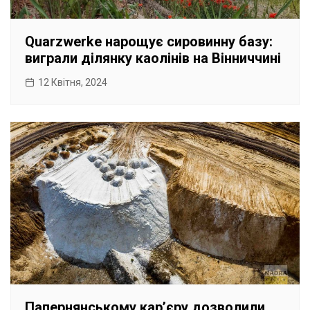
Quarzwerke нарощує сировинну базу:
виграли ділянку каолінів на Вінниччині
12 Квітня, 2024
Папернянському карʼєру дозволили