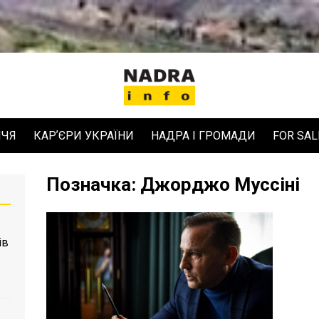
ЧЧЯ
КАРʼЄРИ УКРАЇНИ
НАДРА І ГРОМАДИ
FOR SAL
Позначка:
Джорджо Муссіні
ів