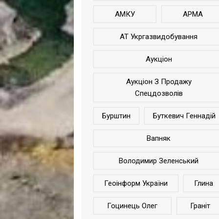
АМКУ
АРМА
АТ Укргазвидобування
Аукціон
Аукціон З Продажу
Спецдозволів
Бурштин
Буткевич Геннадій
Вапняк
Володимир Зеленський
Геоінформ України
Глина
Гоцинець Олег
Граніт