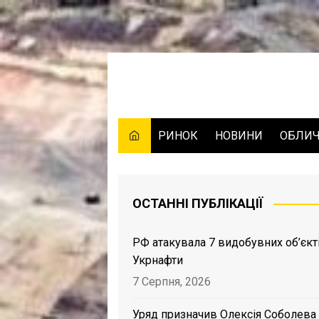
Skip
to
content
РИНОК
НОВИНИ
ОБЛИ
ОСТАННІ ПУБЛІКАЦІЇ
РФ атакувала 7 видобувних об’єкт
Укрнафти
7 Серпня, 2026
Уряд призначив Олексія Соболева