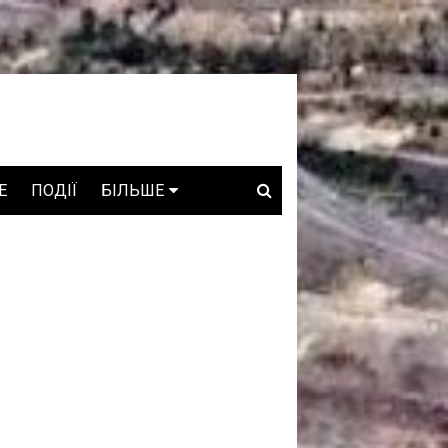
E
ПОДІЇ
БІЛЬШЕ
ВАКАНСІЇ
ЗРОБЛЕНО В УКРАЇНІ
WHO IS WHO
ПРОЗОРІ НАДРА
ГОВОРЯТЬ АСОЦІАЦІЇ
ГОВОРЯТЬ КОМПАНІЇ
КОНФЛІКТНІ НАДРА