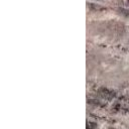
САНКЦІЙНІ НАДРА
БЛОГИ
TECHNO
CRITICAL MINERALS
НАДРА ІНШИХ
ПРО ПРОЕКТ