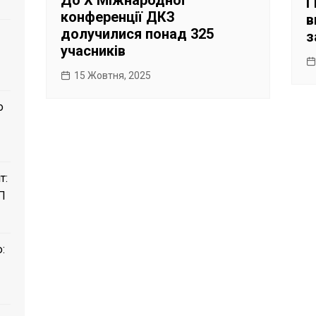
Г
конференції ДКЗ
в
долучилися понад 325
з
учасників
15 Жовтня, 2025
о
т:
П
: