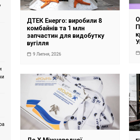
у
О
ДТЕК Енерго: виробили 8
П
комбайнів та 1 млн
к
запчастин для видобутку
У
вугілля
9 Липня, 2026
и
ни
ра
До Х Міжнародної