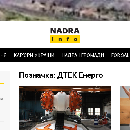
ЧЧЯ
КАРʼЄРИ УКРАЇНИ
НАДРА І ГРОМАДИ
FOR SAL
Позначка:
ДТЕК Енерго
ів