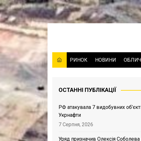
Skip
to
content
РИНОК
НОВИНИ
ОБЛИ
ОСТАННІ ПУБЛІКАЦІЇ
РФ атакувала 7 видобувних об’єкт
Укрнафти
7 Серпня, 2026
Уряд призначив Олексія Соболева