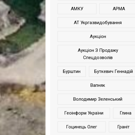
АМКУ
АРМА
АТ Укргазвидобування
Аукціон
Аукціон З Продажу
Спецдозволів
Бурштин
Буткевич Геннадій
Вапняк
Володимир Зеленський
Геоінформ України
Глина
Гоцинець Олег
Граніт