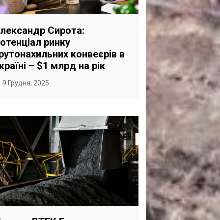
САНКЦІЙНІ НАДРА
БЛОГИ
лександр Сирота:
отенціал ринку
TECHNO
рутонахильних конвеєрів в
CRITICAL MINERALS
країні – $1 млрд на рік
НАДРА ІНШИХ
9 Грудня, 2025
ПРО ПРОЕКТ