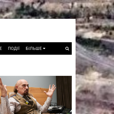
E
ПОДІЇ
БІЛЬШЕ
ВАКАНСІЇ
ЗРОБЛЕНО В УКРАЇНІ
WHO IS WHO
ПРОЗОРІ НАДРА
ГОВОРЯТЬ АСОЦІАЦІЇ
ГОВОРЯТЬ КОМПАНІЇ
КОНФЛІКТНІ НАДРА