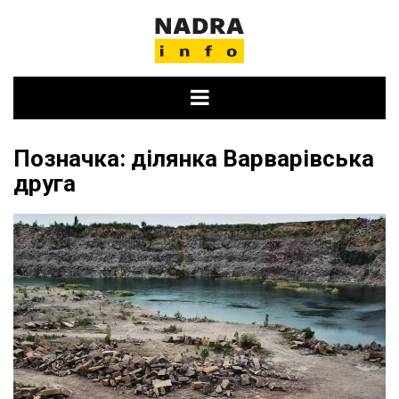
Skip
to
content
Позначка:
ділянка Варварівська
друга