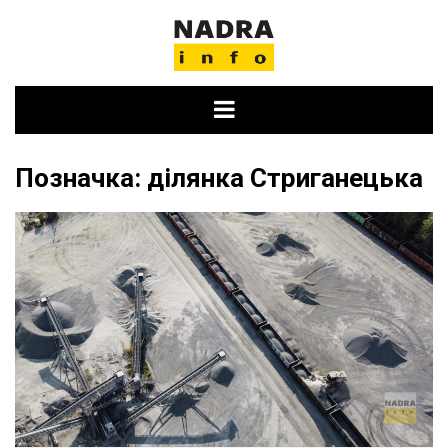
Skip
to
content
Позначка:
ділянка Стриганецька