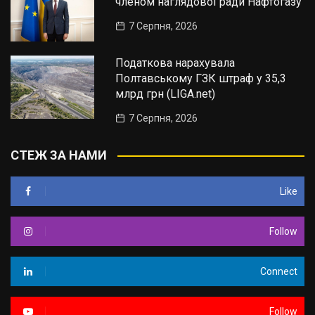
членом наглядової ради Нафтогазу
7 Серпня, 2026
Податкова нарахувала
Полтавському ГЗК штраф у 35,3
млрд грн (LIGA.net)
7 Серпня, 2026
СТЕЖ ЗА НАМИ
Like
Follow
Connect
Follow