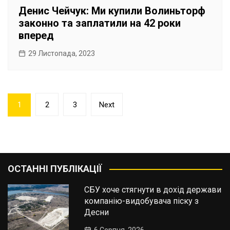
Денис Чейчук: Ми купили Волиньторф
законно та заплатили на 42 роки
вперед
29 Листопада, 2023
Пагінація
1
2
3
Next
записів
ОСТАННІ ПУБЛІКАЦІЇ
СБУ хоче стягнути в дохід держави
компанію-видобувача піску з
Десни