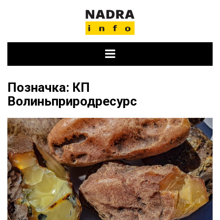
Skip
to
content
Позначка:
КП
Волиньприродресурс