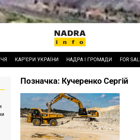
ЧЧЯ
КАРʼЄРИ УКРАЇНИ
НАДРА І ГРОМАДИ
FOR SAL
Позначка:
Кучеренко Сергій
и
ни