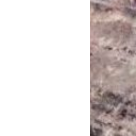
САНКЦІЙНІ НАДРА
БЛОГИ
TECHNO
CRITICAL MINERALS
НАДРА ІНШИХ
ПРО ПРОЕКТ