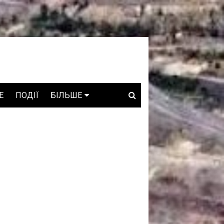
E
ПОДІЇ
БІЛЬШЕ
ВАКАНСІЇ
ЗРОБЛЕНО В УКРАЇНІ
WHO IS WHO
ПРОЗОРІ НАДРА
ГОВОРЯТЬ АСОЦІАЦІЇ
ГОВОРЯТЬ КОМПАНІЇ
КОНФЛІКТНІ НАДРА