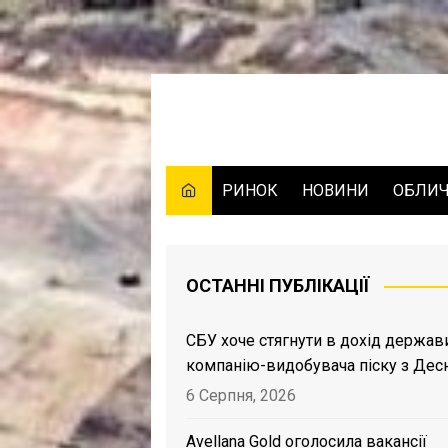
Skip
to
content
РИНОК
НОВИНИ
ОБЛИ
ОСТАННІ ПУБЛІКАЦІЇ
СБУ хоче стягнути в дохід держав
компанію-видобувача піску з Дес
6 Серпня, 2026
Avellana Gold оголосила вакансії