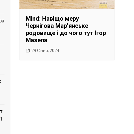
Mind: Навіщо меру
ра
Чернігова Мар’янське
родовище і до чого тут Ігор
Мазепа
29 Січня, 2024
о
т:
П