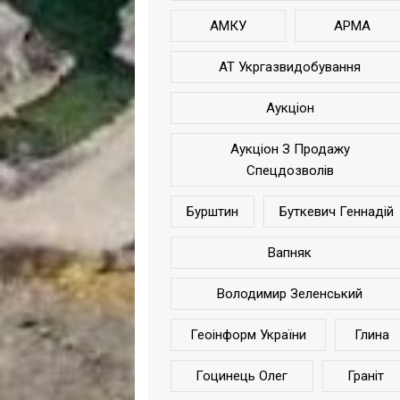
АМКУ
АРМА
АТ Укргазвидобування
Аукціон
Аукціон З Продажу
Спецдозволів
Бурштин
Буткевич Геннадій
Вапняк
Володимир Зеленський
Геоінформ України
Глина
Гоцинець Олег
Граніт