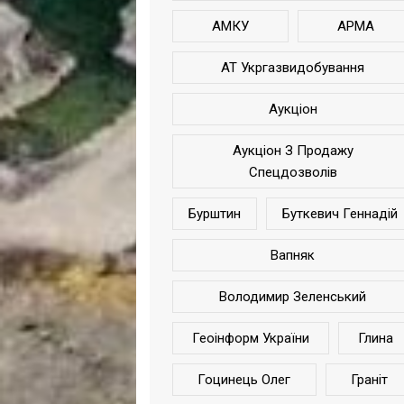
АМКУ
АРМА
АТ Укргазвидобування
Аукціон
Аукціон З Продажу
Спецдозволів
Бурштин
Буткевич Геннадій
Вапняк
Володимир Зеленський
Геоінформ України
Глина
Гоцинець Олег
Граніт