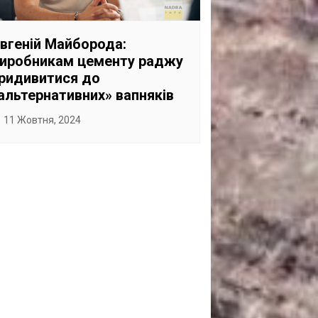
САНКЦІЙНІ НАДРА
БЛОГИ
вгеній Майборода:
иробникам цементу раджу
TECHNO
ридивитися до
CRITICAL MINERALS
альтернативних» вапняків
НАДРА ІНШИХ
11 Жовтня, 2024
ПРО ПРОЕКТ