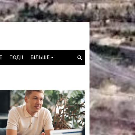
E
ПОДІЇ
БІЛЬШЕ
ВАКАНСІЇ
ЗРОБЛЕНО В УКРАЇНІ
WHO IS WHO
ПРОЗОРІ НАДРА
ГОВОРЯТЬ АСОЦІАЦІЇ
ГОВОРЯТЬ КОМПАНІЇ
КОНФЛІКТНІ НАДРА