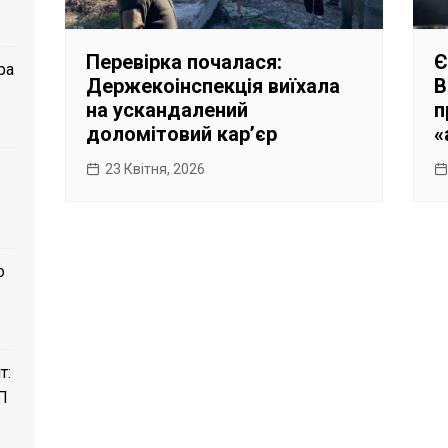
Перевірка почалася:
Є
ра
Держекоінспекція виїхала
В
на ускандалений
п
доломітовий карʼєр
«
23 Квітня, 2026
о
т:
П