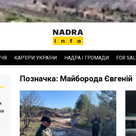
ЧЧЯ
КАРʼЄРИ УКРАЇНИ
НАДРА І ГРОМАДИ
FOR SAL
Позначка:
Майборода Євгеній
и
ни