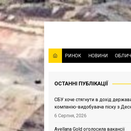
Skip
to
content
РИНОК
НОВИНИ
ОБЛИ
ОСТАННІ ПУБЛІКАЦІЇ
СБУ хоче стягнути в дохід держав
компанію-видобувача піску з Дес
6 Серпня, 2026
Avellana Gold оголосила вакансії