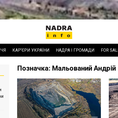
ЧЧЯ
КАРʼЄРИ УКРАЇНИ
НАДРА І ГРОМАДИ
FOR SAL
Позначка:
Мальований Андрій
и
ни