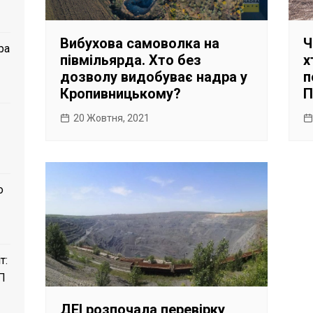
Вибухова самоволка на
Ч
ра
півмільярда. Хто без
х
дозволу видобуває надра у
п
Кропивницькому?
П
20 Жовтня, 2021
о
т:
П
ДЕІ розпочала перевірку