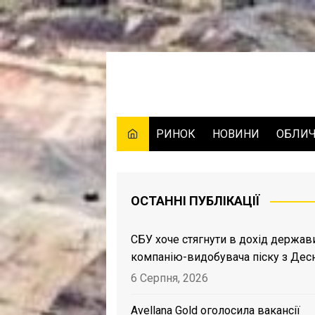
Skip
to
content
РИНОК
НОВИНИ
ОБЛИ
ОСТАННІ ПУБЛІКАЦІЇ
СБУ хоче стягнути в дохід держав
компанію-видобувача піску з Дес
6 Серпня, 2026
Avellana Gold оголосила вакансії