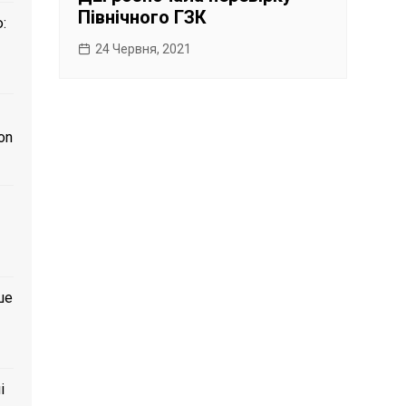
Північного ГЗК
:
24 Червня, 2021
on
ше
і