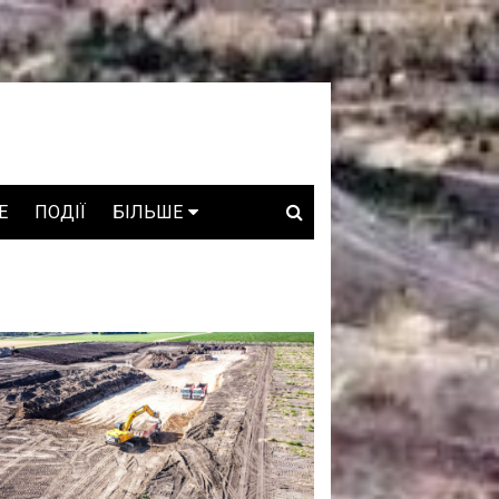
E
ПОДІЇ
БІЛЬШЕ
ВАКАНСІЇ
ЗРОБЛЕНО В УКРАЇНІ
WHO IS WHO
ПРОЗОРІ НАДРА
ГОВОРЯТЬ АСОЦІАЦІЇ
ГОВОРЯТЬ КОМПАНІЇ
КОНФЛІКТНІ НАДРА