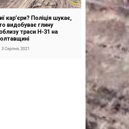
САНКЦІЙНІ НАДРА
БЛОГИ
иї кар’єри? Поліція шукає,
то видобуває глину
TECHNO
облизу траси Н-31 на
CRITICAL MINERALS
олтавщині
НАДРА ІНШИХ
3 Серпня, 2021
ПРО ПРОЕКТ