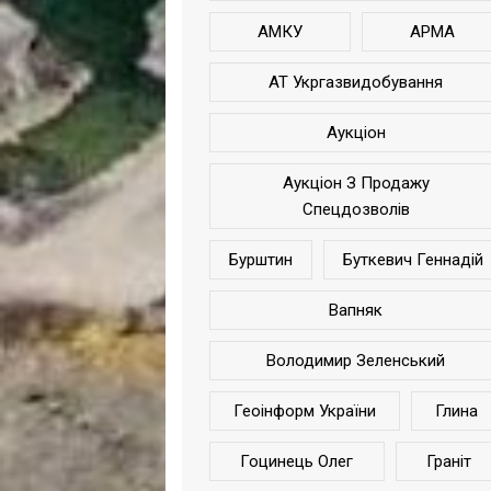
АМКУ
АРМА
АТ Укргазвидобування
Аукціон
Аукціон З Продажу
Спецдозволів
Бурштин
Буткевич Геннадій
Вапняк
Володимир Зеленський
Геоінформ України
Глина
Гоцинець Олег
Граніт