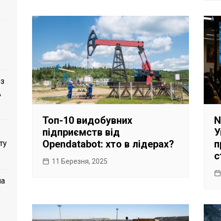
 з
A
Топ-10 видобувних
N
підприємств від
У
Opendatabot: хто в лідерах?
п
ту
с
11 Березня, 2025
ла