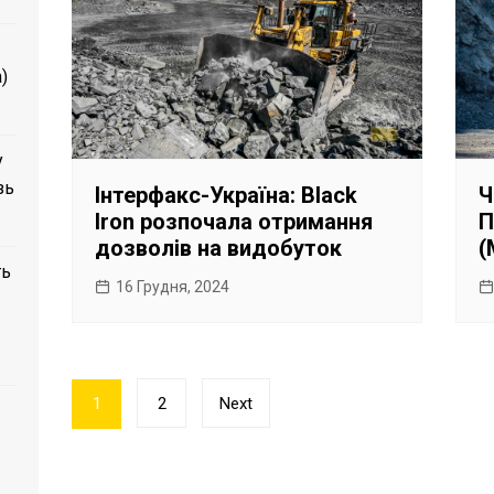
)
у
зь
Інтерфакс-Україна: Black
Ч
Iron розпочала отримання
П
дозволів на видобуток
(
ть
16 Грудня, 2024
Пагінація
1
2
Next
записів