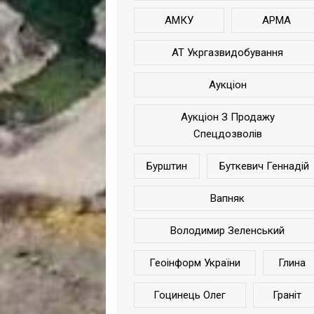
АМКУ
АРМА
АТ Укргазвидобування
Аукціон
Аукціон З Продажу
Спецдозволів
Бурштин
Буткевич Геннадій
Вапняк
Володимир Зеленський
Геоінформ України
Глина
Гоцинець Олег
Граніт