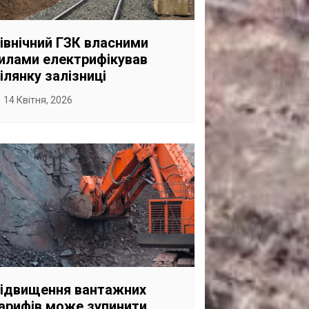
САНКЦІЙНІ НАДРА
БЛОГИ
івнічний ГЗК власними
илами електрифікував
TECHNO
ілянку залізниці
CRITICAL MINERALS
14 Квітня, 2026
НАДРА ІНШИХ
ПРО ПРОЕКТ
ідвищення вантажних
арифів може зупинити