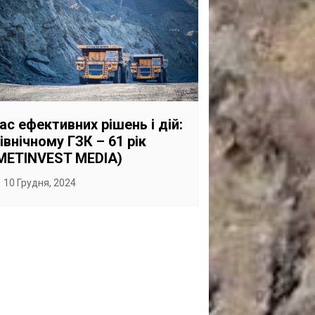
ас ефективних рішень і дій:
івнічному ГЗК – 61 рік
METINVEST MEDIA)
10 Грудня, 2024