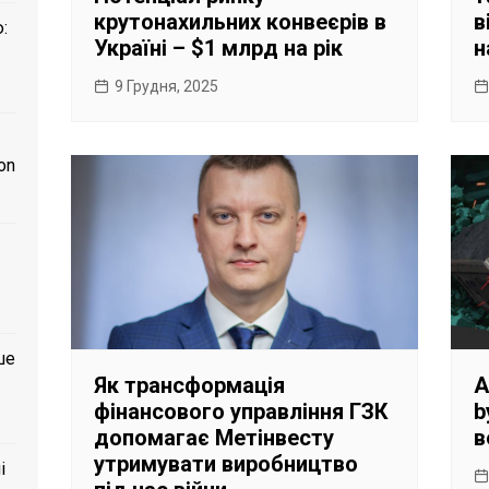
крутонахильних конвеєрів в
в
:
Україні – $1 млрд на рік
н
9 Грудня, 2025
on
ше
Як трансформація
А
фінансового управління ГЗК
b
допомагає Метінвесту
в
утримувати виробництво
і