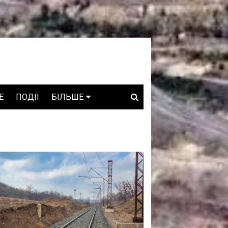
E
ПОДІЇ
БІЛЬШЕ
ВАКАНСІЇ
ЗРОБЛЕНО В УКРАЇНІ
WHO IS WHO
ПРОЗОРІ НАДРА
ГОВОРЯТЬ АСОЦІАЦІЇ
ГОВОРЯТЬ КОМПАНІЇ
КОНФЛІКТНІ НАДРА