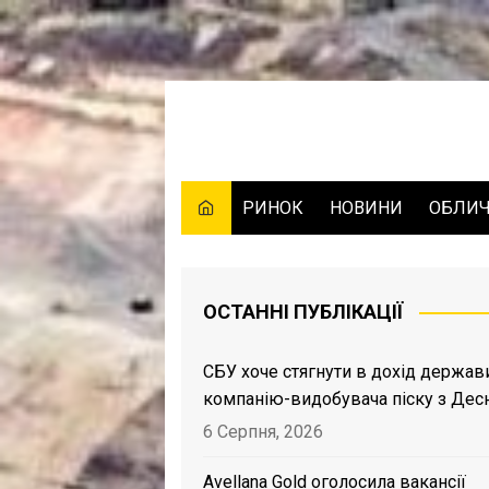
Skip
to
content
РИНОК
НОВИНИ
ОБЛИ
ОСТАННІ ПУБЛІКАЦІЇ
СБУ хоче стягнути в дохід держав
компанію-видобувача піску з Дес
6 Серпня, 2026
Avellana Gold оголосила вакансії