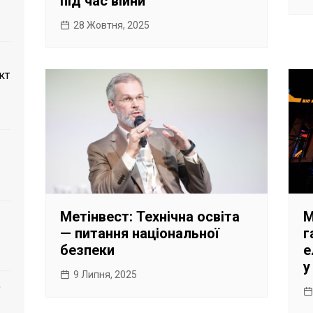
під час війни
28 Жовтня, 2025
кт
Метінвест: Технічна освіта
М
— питання національної
г
безпеки
е
у
9 Липня, 2025
о