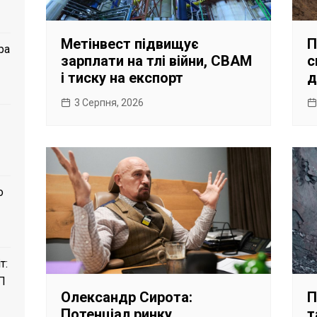
П
Метінвест підвищує
ра
с
зарплати на тлі війни, CBAM
д
і тиску на експорт
3 Серпня, 2026
о
т:
П
Олександр Сирота:
П
Потенціал ринку
т