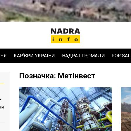
ЧЧЯ
КАРʼЄРИ УКРАЇНИ
НАДРА І ГРОМАДИ
FOR SAL
Позначка:
Метінвест
и
ни