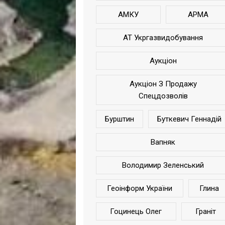
АМКУ
АРМА
АТ Укргазвидобування
Аукціон
Аукціон З Продажу
Спецдозволів
Бурштин
Буткевич Геннадій
Вапняк
Володимир Зеленський
Геоінформ України
Глина
Гоцинець Олег
Граніт