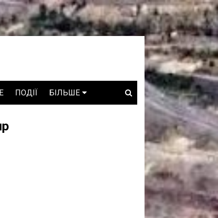
E
ПОДІЇ
БІЛЬШЕ
ВАКАНСІЇ
ир
ЗРОБЛЕНО В УКРАЇНІ
WHO IS WHO
ПРОЗОРІ НАДРА
ГОВОРЯТЬ АСОЦІАЦІЇ
ГОВОРЯТЬ КОМПАНІЇ
КОНФЛІКТНІ НАДРА