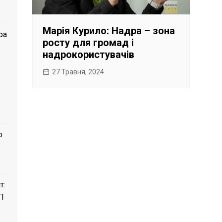
Марія Курило: Надра – зона
ра
росту для громад і
надрокористувачів
27 Травня, 2024
о
т:
П