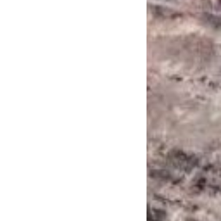
САНКЦІЙНІ НАДРА
БЛОГИ
TECHNO
CRITICAL MINERALS
НАДРА ІНШИХ
ПРО ПРОЕКТ