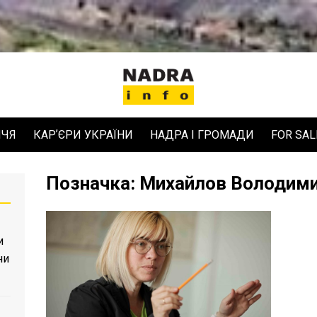
ЧЧЯ
КАРʼЄРИ УКРАЇНИ
НАДРА І ГРОМАДИ
FOR SAL
Позначка:
Михайлов Володим
и
ни