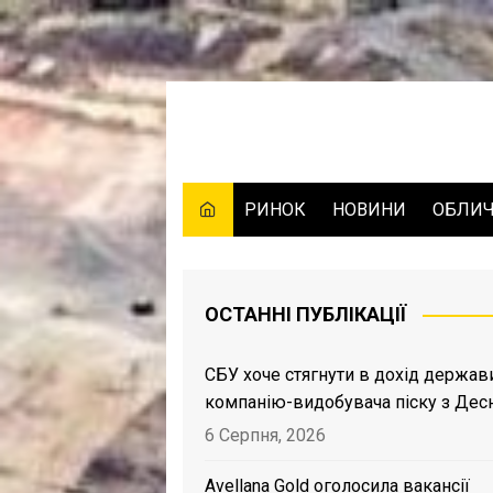
Skip
to
content
РИНОК
НОВИНИ
ОБЛИ
ОСТАННІ ПУБЛІКАЦІЇ
СБУ хоче стягнути в дохід держав
компанію-видобувача піску з Дес
6 Серпня, 2026
Avellana Gold оголосила вакансії