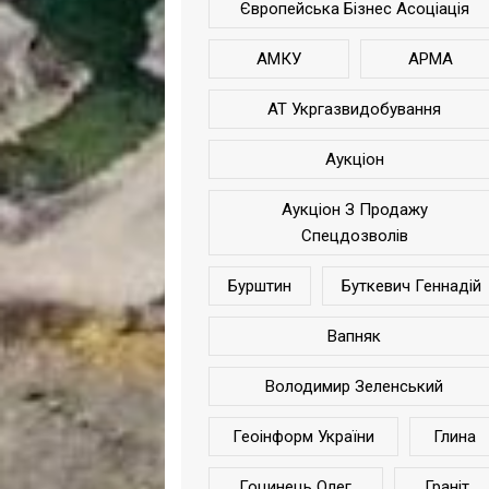
Європейська Бізнес Асоціація
АМКУ
АРМА
АТ Укргазвидобування
Аукціон
Аукціон З Продажу
Спецдозволів
Бурштин
Буткевич Геннадій
Вапняк
Володимир Зеленський
Геоінформ України
Глина
Гоцинець Олег
Граніт