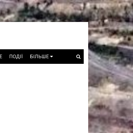
E
ПОДІЇ
БІЛЬШЕ
ВАКАНСІЇ
ЗРОБЛЕНО В УКРАЇНІ
WHO IS WHO
ПРОЗОРІ НАДРА
ГОВОРЯТЬ АСОЦІАЦІЇ
ГОВОРЯТЬ КОМПАНІЇ
КОНФЛІКТНІ НАДРА