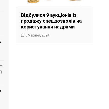
Відбулися 9 аукціонів із
продажу спецдозволів на
користування надрами
6 Червня, 2024
о
т:
П
: