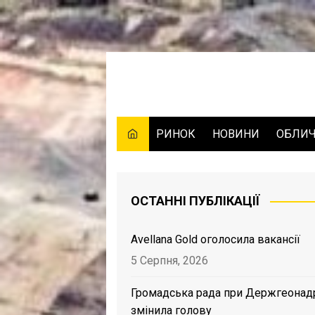
Skip
to
content
РИНОК
НОВИНИ
ОБЛИ
ОСТАННІ ПУБЛІКАЦІЇ
Avellana Gold оголосила вакансії
5 Серпня, 2026
Громадська рада при Держгеонад
змінила голову