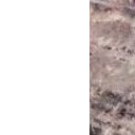
САНКЦІЙНІ НАДРА
БЛОГИ
TECHNO
CRITICAL MINERALS
НАДРА ІНШИХ
ПРО ПРОЕКТ