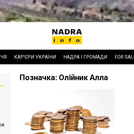
ЧЧЯ
КАРʼЄРИ УКРАЇНИ
НАДРА І ГРОМАДИ
FOR SAL
Позначка:
Олійник Алла
ра