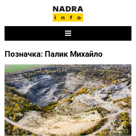
Skip
to
content
Позначка:
Палик Михайло