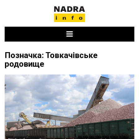
Skip
to
content
Позначка:
Товкачівське
родовище