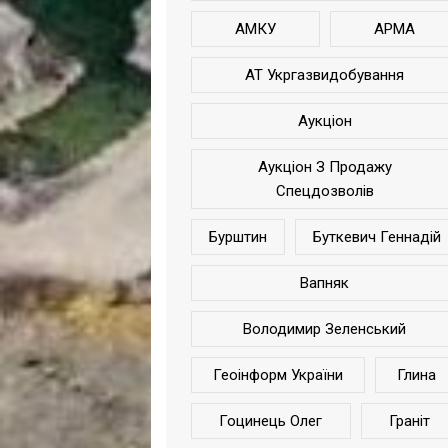
АМКУ
АРМА
АТ Укргазвидобування
Аукціон
Аукціон З Продажу
Спецдозволів
Бурштин
Буткевич Геннадій
Вапняк
Володимир Зеленський
Геоінформ України
Глина
Гоцинець Олег
Граніт