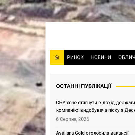
Skip
to
content
РИНОК
НОВИНИ
ОБЛИ
ОСТАННІ ПУБЛІКАЦІЇ
СБУ хоче стягнути в дохід держав
компанію-видобувача піску з Дес
6 Серпня, 2026
Avellana Gold оголосила вакансії