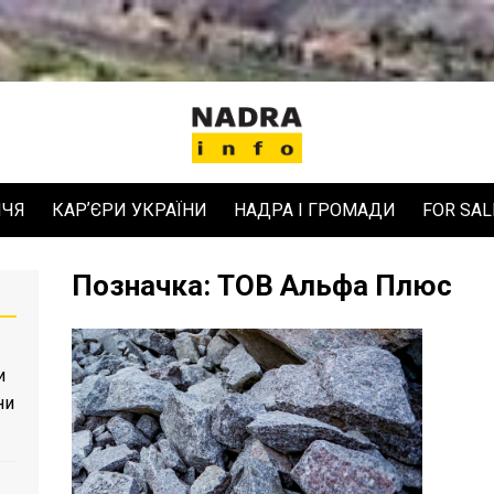
ЧЧЯ
КАРʼЄРИ УКРАЇНИ
НАДРА І ГРОМАДИ
FOR SAL
Позначка:
ТОВ Альфа Плюс
и
ни