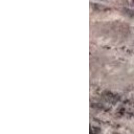
САНКЦІЙНІ НАДРА
БЛОГИ
TECHNO
CRITICAL MINERALS
НАДРА ІНШИХ
ПРО ПРОЕКТ