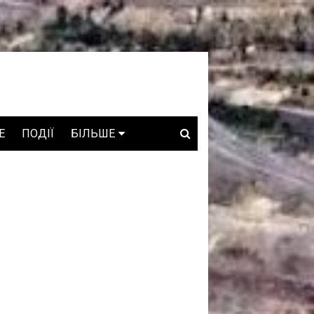
E
ПОДІЇ
БІЛЬШЕ
ВАКАНСІЇ
ЗРОБЛЕНО В УКРАЇНІ
WHO IS WHO
ПРОЗОРІ НАДРА
ГОВОРЯТЬ АСОЦІАЦІЇ
ГОВОРЯТЬ КОМПАНІЇ
КОНФЛІКТНІ НАДРА