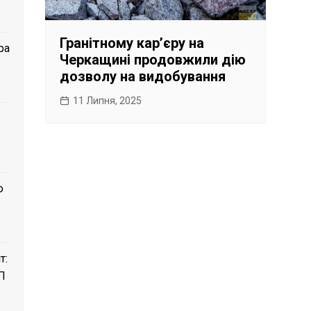
Гранітному карʼєру на
ра
Черкащині продовжили дію
дозволу на видобування
11 Липня, 2025
о
т:
П