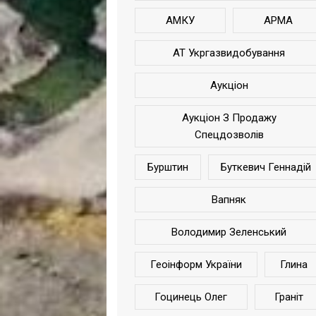
АМКУ
АРМА
АТ Укргазвидобування
Аукціон
Аукціон З Продажу
Спецдозволів
Бурштин
Буткевич Геннадій
Вапняк
Володимир Зеленський
Геоінформ України
Глина
Гоцинець Олег
Граніт