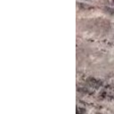
САНКЦІЙНІ НАДРА
БЛОГИ
TECHNO
CRITICAL MINERALS
НАДРА ІНШИХ
ПРО ПРОЕКТ