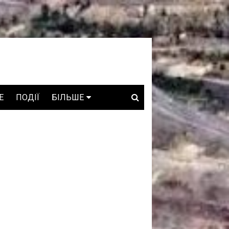
E
ПОДІЇ
БІЛЬШЕ
ВАКАНСІЇ
ЗРОБЛЕНО В УКРАЇНІ
WHO IS WHO
ПРОЗОРІ НАДРА
ГОВОРЯТЬ АСОЦІАЦІЇ
ГОВОРЯТЬ КОМПАНІЇ
КОНФЛІКТНІ НАДРА