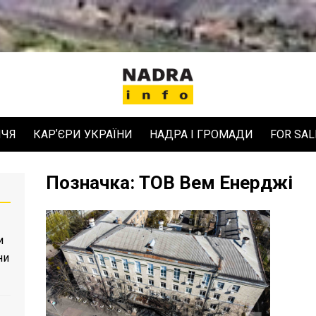
ЧЧЯ
КАРʼЄРИ УКРАЇНИ
НАДРА І ГРОМАДИ
FOR SAL
Позначка:
ТОВ Вем Енерджі
и
ни