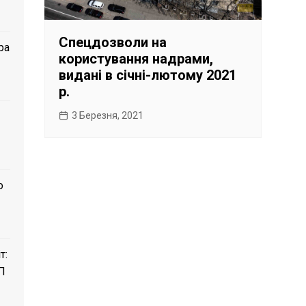
Спецдозволи на
ра
користування надрами,
видані в січні-лютому 2021
р.
3 Березня, 2021
о
т:
П