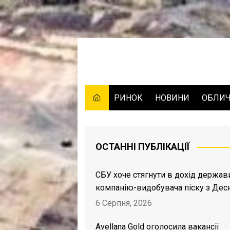
Skip
to
content
РИНОК
НОВИНИ
ОБЛИ
ОСТАННІ ПУБЛІКАЦІЇ
СБУ хоче стягнути в дохід держав
компанію-видобувача піску з Дес
6 Серпня, 2026
Avellana Gold оголосила вакансії