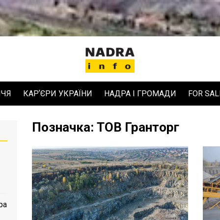
ЧЧЯ
КАРʼЄРИ УКРАЇНИ
НАДРА І ГРОМАДИ
FOR SAL
Позначка:
ТОВ Гранторг
ра