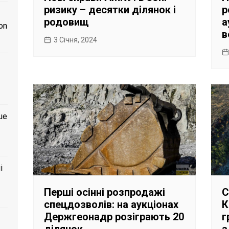
ризику – десятки ділянок і
р
родовищ
а
on
в
3 Січня, 2024
ше
і
Перші осінні розпродажі
С
спецдозволів: на аукціонах
К
Держгеонадр розіграють 20
г