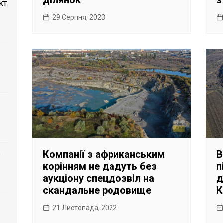
ділянок
з
кт
29 Серпня, 2023
Компанії з африканським
В
о
корінням не дадуть без
п
аукціону спецдозвіл на
д
скандальне родовище
К
21 Листопада, 2022