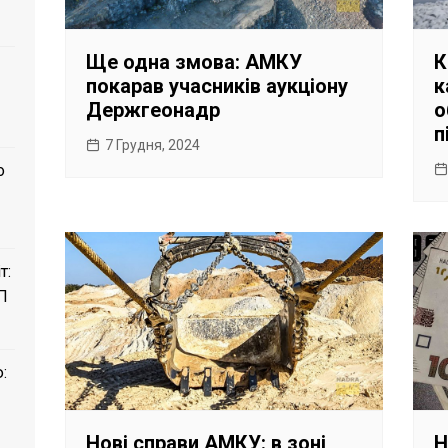
Ще одна змова: АМКУ
К
покарав учасників аукціону
к
Держгеонадр
о
п
7 Грудня, 2024
о
т:
П
:
Нові справи АМКУ: в зоні
Н