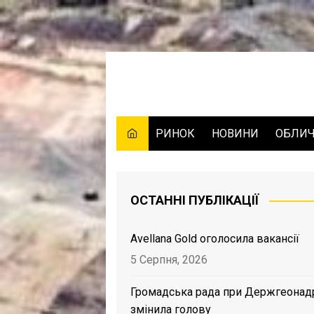
Skip
to
content
РИНОК
НОВИНИ
ОБЛИ
ОСТАННІ ПУБЛІКАЦІЇ
Avellana Gold оголосила вакансії
5 Серпня, 2026
Громадська рада при Держгеонад
змінила голову