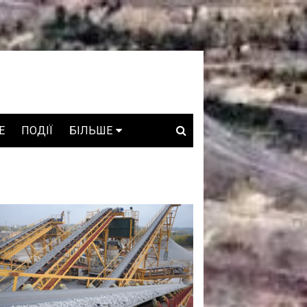
E
ПОДІЇ
БІЛЬШЕ
ВАКАНСІЇ
ЗРОБЛЕНО В УКРАЇНІ
WHO IS WHO
ПРОЗОРІ НАДРА
ГОВОРЯТЬ АСОЦІАЦІЇ
ГОВОРЯТЬ КОМПАНІЇ
КОНФЛІКТНІ НАДРА