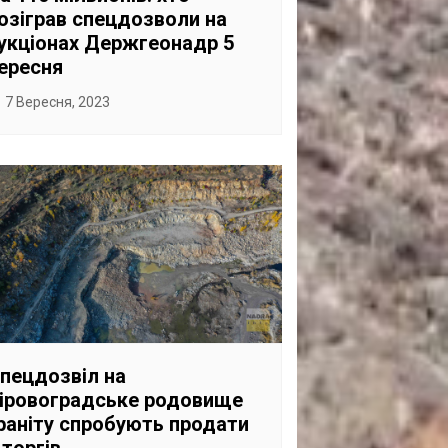
озіграв спецдозволи на
укціонах Держгеонадр 5
ересня
7 Вересня, 2023
пецдозвіл на
іровоградське родовище
раніту спробують продати