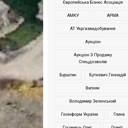
Європейська Бізнес Асоціація
АМКУ
АРМА
АТ Укргазвидобування
Аукціон
Аукціон З Продажу
Спецдозволів
Бурштин
Буткевич Геннадій
Вапняк
Володимир Зеленський
Геоінформ України
Глина
Гоцинець Олег
Граніт