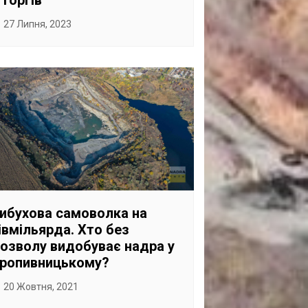
 торгів
27 Липня, 2023
ибухова самоволка на
івмільярда. Хто без
озволу видобуває надра у
ропивницькому?
20 Жовтня, 2021