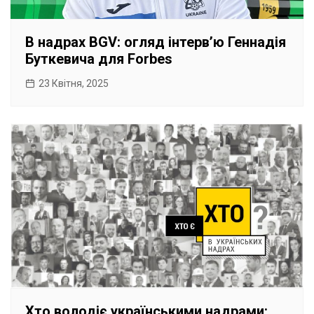
В надрах BGV: огляд інтервʼю Геннадія
Буткевича для Forbes
23 Квітня, 2025
Хто володіє українськими надрами: