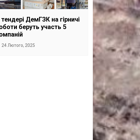
САНКЦІЙНІ НАДРА
БЛОГИ
 тендері ДемГЗК на гірничі
оботи беруть участь 5
TECHNO
омпаній
CRITICAL MINERALS
24 Лютого, 2025
НАДРА ІНШИХ
ПРО ПРОЕКТ