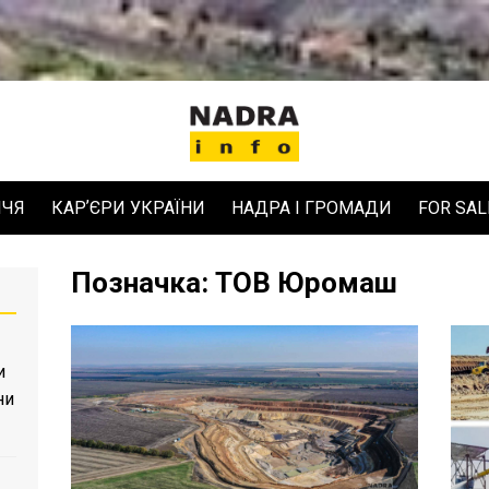
ЧЧЯ
КАРʼЄРИ УКРАЇНИ
НАДРА І ГРОМАДИ
FOR SAL
Позначка:
ТОВ Юромаш
и
ни