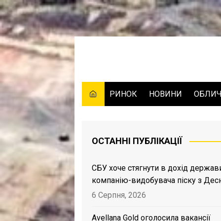
Skip
to
content
РИНОК
НОВИНИ
ОБЛИ
ОСТАННІ ПУБЛІКАЦІЇ
СБУ хоче стягнути в дохід держав
компанію-видобувача піску з Дес
6 Серпня, 2026
Avellana Gold оголосила вакансії