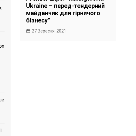
Ukraine – перед-тендерний
:
майданчик для гірничого
бізнесу”
27 Вересня, 2021
on
ше
і