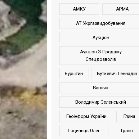
АМКУ
АРМА
АТ Укргазвидобування
Аукціон
Аукціон З Продажу
Спецдозволів
Бурштин
Буткевич Геннадій
Вапняк
Володимир Зеленський
Геоінформ України
Глина
Гоцинець Олег
Граніт