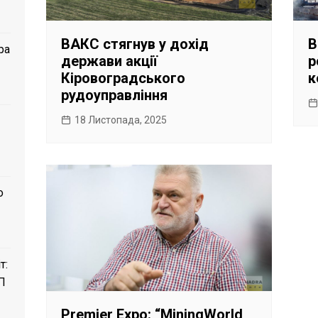
ВАКС стягнув у дохід
В
ра
держави акції
р
Кіровоградського
к
рудоуправління
18 Листопада, 2025
о
т:
П
Premier Expo: “MiningWorld