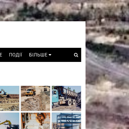
E
ПОДІЇ
БІЛЬШЕ
ВАКАНСІЇ
ЗРОБЛЕНО В УКРАЇНІ
WHO IS WHO
ПРОЗОРІ НАДРА
ГОВОРЯТЬ АСОЦІАЦІЇ
ГОВОРЯТЬ КОМПАНІЇ
КОНФЛІКТНІ НАДРА