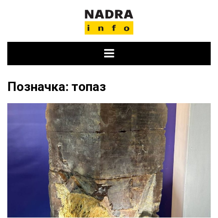
Skip
to
content
Позначка:
топаз