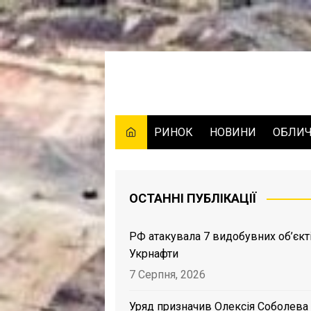
Skip
to
content
РИНОК
НОВИНИ
ОБЛИ
ОСТАННІ ПУБЛІКАЦІЇ
РФ атакувала 7 видобувних об’єкт
Укрнафти
7 Серпня, 2026
Уряд призначив Олексія Соболева