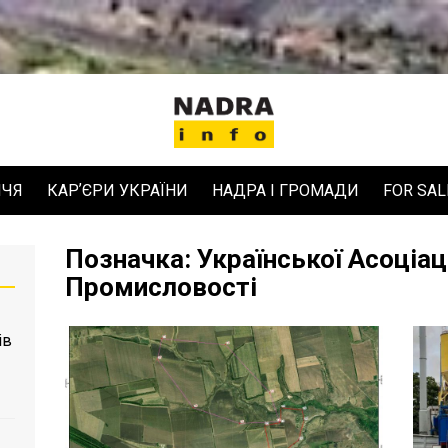
ЧЧЯ
КАРʼЄРИ УКРАЇНИ
НАДРА І ГРОМАДИ
FOR SAL
Позначка:
Української Асоціац
Промисловості
ів