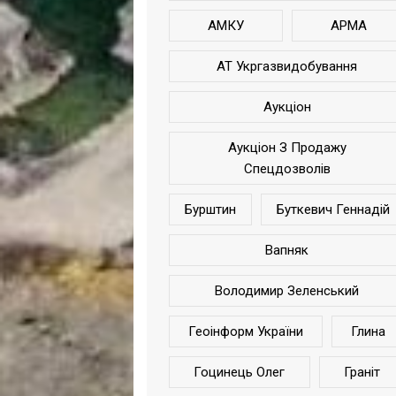
АМКУ
АРМА
АТ Укргазвидобування
Аукціон
Аукціон З Продажу
Спецдозволів
Бурштин
Буткевич Геннадій
Вапняк
Володимир Зеленський
Геоінформ України
Глина
Гоцинець Олег
Граніт