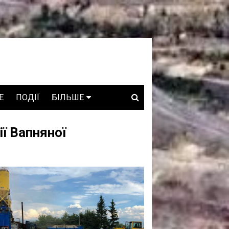
E
ПОДІЇ
БІЛЬШЕ
ВАКАНСІЇ
ії Вапняної
ЗРОБЛЕНО В УКРАЇНІ
WHO IS WHO
ПРОЗОРІ НАДРА
ГОВОРЯТЬ АСОЦІАЦІЇ
ГОВОРЯТЬ КОМПАНІЇ
КОНФЛІКТНІ НАДРА