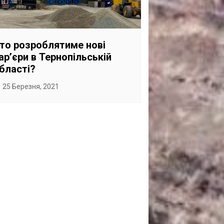
САНКЦІЙНІ НАДРА
БЛОГИ
то розроблятиме нові
TECHNO
ар’єри в Тернопільській
CRITICAL MINERALS
бласті?
НАДРА ІНШИХ
25 Березня, 2021
ПРО ПРОЕКТ