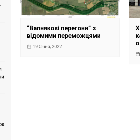
у
“Вапнякові перегони” з
Х
відомими переможцями
к
о
19 Січня, 2022
и
ни
ра