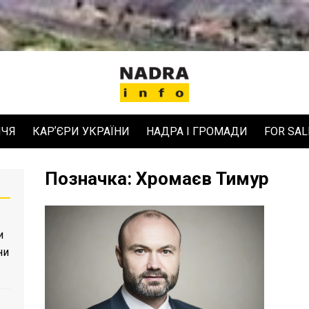
ЧЧЯ
КАРʼЄРИ УКРАЇНИ
НАДРА І ГРОМАДИ
FOR SAL
Позначка:
Хромаєв Тимур
и
ни