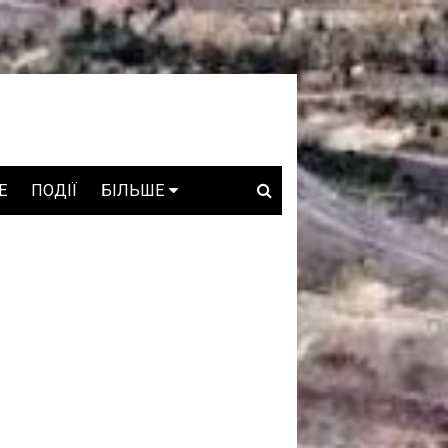
E
ПОДІЇ
БІЛЬШЕ
ВАКАНСІЇ
ЗРОБЛЕНО В УКРАЇНІ
WHO IS WHO
ПРОЗОРІ НАДРА
ГОВОРЯТЬ АСОЦІАЦІЇ
ГОВОРЯТЬ КОМПАНІЇ
КОНФЛІКТНІ НАДРА