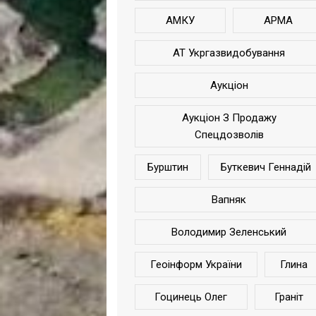
АМКУ
АРМА
АТ Укргазвидобування
Аукціон
Аукціон З Продажу
Спецдозволів
Бурштин
Буткевич Геннадій
Вапняк
Володимир Зеленський
Геоінформ України
Глина
Гоцинець Олег
Граніт