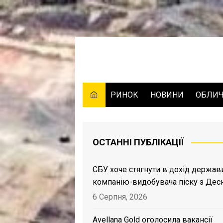
Skip
to
content
РИНОК
НОВИНИ
ОБЛИ
ОСТАННІ ПУБЛІКАЦІЇ
СБУ хоче стягнути в дохід держав
компанію-видобувача піску з Дес
6 Серпня, 2026
Avellana Gold оголосила вакансії