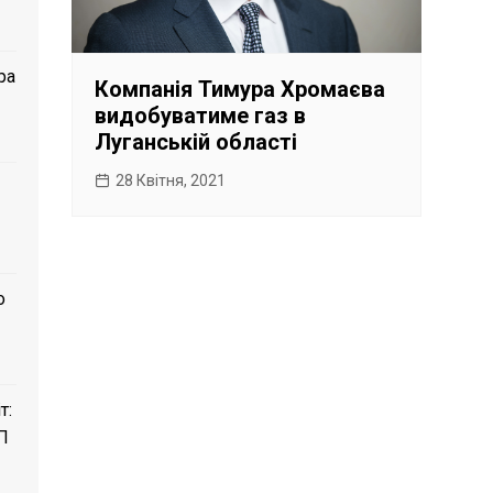
ра
Компанія Тимура Хромаєва
видобуватиме газ в
Луганській області
28 Квітня, 2021
о
т:
П