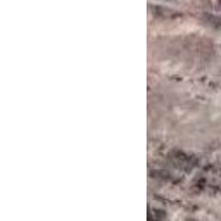
САНКЦІЙНІ НАДРА
БЛОГИ
TECHNO
CRITICAL MINERALS
НАДРА ІНШИХ
ПРО ПРОЕКТ