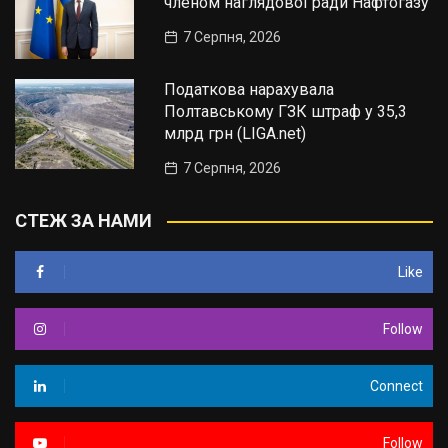
членом наглядової ради Нафтогазу
7 Серпня, 2026
Податкова нарахувала
Полтавському ГЗК штраф у 35,3
млрд грн (LIGA.net)
7 Серпня, 2026
СТЕЖ ЗА НАМИ
Like
Follow
Connect
Follow