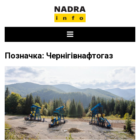
Skip
to
content
Позначка:
Чернігівнафтогаз