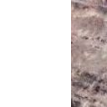
САНКЦІЙНІ НАДРА
БЛОГИ
TECHNO
CRITICAL MINERALS
НАДРА ІНШИХ
ПРО ПРОЕКТ