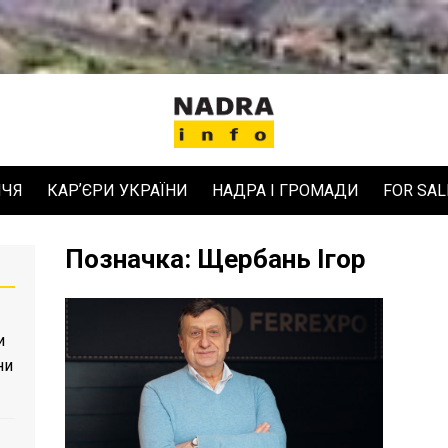
ЧЧЯ
КАРʼЄРИ УКРАЇНИ
НАДРА І ГРОМАДИ
FOR SAL
Позначка:
Щербань Ігор
и
ни