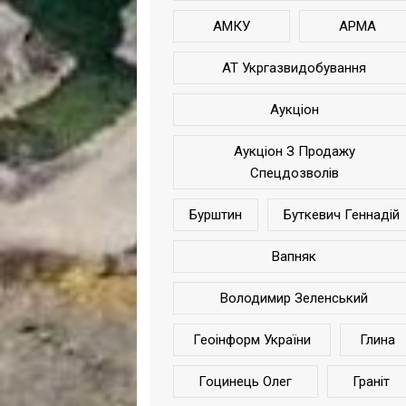
АМКУ
АРМА
АТ Укргазвидобування
Аукціон
Аукціон З Продажу
Спецдозволів
Бурштин
Буткевич Геннадій
Вапняк
Володимир Зеленський
Геоінформ України
Глина
Гоцинець Олег
Граніт