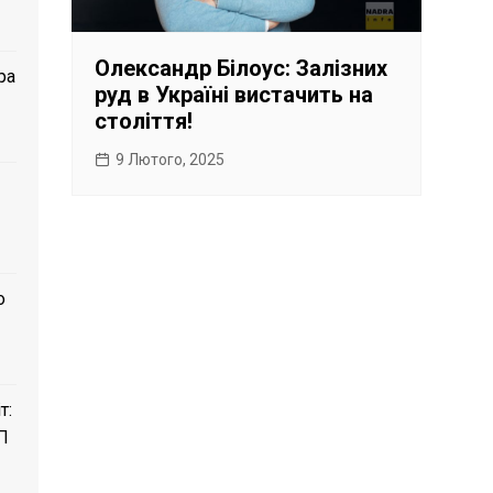
Олександр Білоус: Залізних
ра
руд в Україні вистачить на
століття!
9 Лютого, 2025
о
т:
П