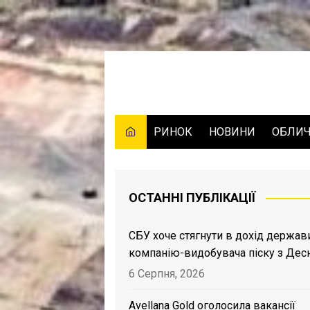
Skip
to
content
РИНОК
НОВИНИ
ОБЛИ
ОСТАННІ ПУБЛІКАЦІЇ
СБУ хоче стягнути в дохід держав
компанію-видобувача піску з Дес
6 Серпня, 2026
Avellana Gold оголосила вакансії