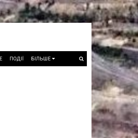
E
ПОДІЇ
БІЛЬШЕ
ВАКАНСІЇ
ЗРОБЛЕНО В УКРАЇНІ
WHO IS WHO
ПРОЗОРІ НАДРА
ГОВОРЯТЬ АСОЦІАЦІЇ
ГОВОРЯТЬ КОМПАНІЇ
КОНФЛІКТНІ НАДРА