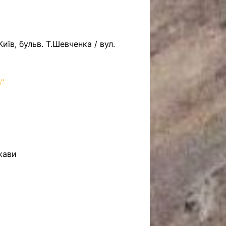
иїв, бульв. Т.Шевченка / вул.
”
жави