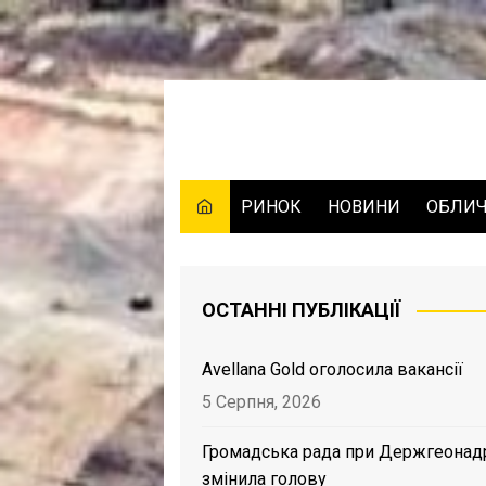
Skip
to
content
РИНОК
НОВИНИ
ОБЛИ
ОСТАННІ ПУБЛІКАЦІЇ
Avellana Gold оголосила вакансії
5 Серпня, 2026
Громадська рада при Держгеонад
змінила голову