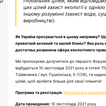
глобальних цілей, яким відповіда
кт
цих цілей захист екології є однією
іншому розумінні (захист води, суш
виробництві
).
Як Україна просувається в цьому напрямку? Щ
приватний великий та малий бізнес? Яка роль 
достатньо розвинена сфера екологічного прав
Ми пропонуємо долучитися до першого Форуму 
відбудеться
10
листопада 2021 року в готелі “Пр
о
Т.Шевченка / вул. Пушкінська, 5-7/29), та нади
цілей
,
щоб зробити більше для своєї планети!
Програма та реєстрація:
https://pravo.ua/event
Дата проведення:
10 листопада 2021 року