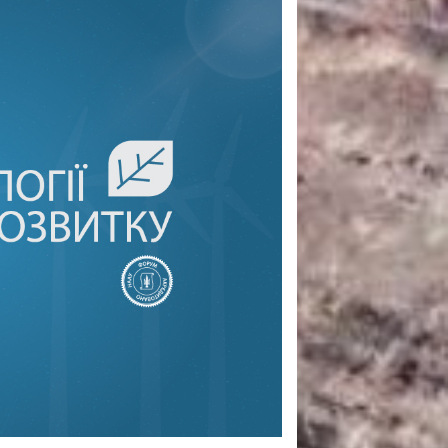
САНКЦІЙНІ НАДРА
БЛОГИ
TECHNO
CRITICAL MINERALS
НАДРА ІНШИХ
ПРО ПРОЕКТ