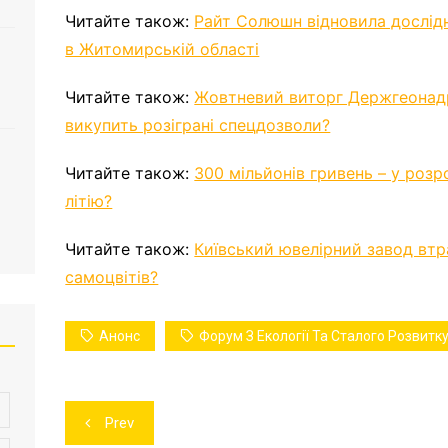
Читайте також:
Райт Солюшн відновила дослід
в Житомирській області
Читайте також:
Жовтневий виторг Держгеонадр.
викупить розіграні спецдозволи?
Читайте також:
300 мільйонів гривень – у роз
літію?
Читайте також:
Київський ювелірний завод втр
самоцвітів?
Анонс
Форум З Екології Та Сталого Розвитк
Навігація
Prev