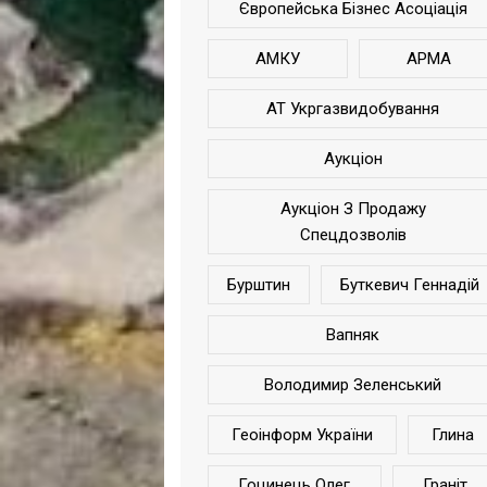
Європейська Бізнес Асоціація
АМКУ
АРМА
АТ Укргазвидобування
Аукціон
Аукціон З Продажу
Спецдозволів
Бурштин
Буткевич Геннадій
Вапняк
Володимир Зеленський
Геоінформ України
Глина
Гоцинець Олег
Граніт