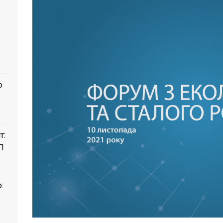
о
т:
П
: