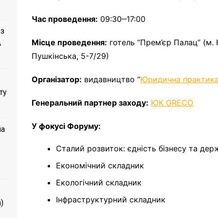
Час проведення:
09:30‒17:00
 з
Місце проведення:
готель “Прем’єр Палац” (м. К
A
Пушкінська, 5-7/29)
Організатор:
видавництво
“
Юридична практика
ту
Генеральний партнер заходу:
ЮК GRECO
У фокусі Форуму:
ла
Сталий розвиток: єдність бізнесу та дер
Економічний складник
Екологічний складник
Інфраструктурний складник
)