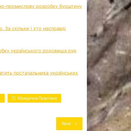
но-промислову розробку бурштину
 За скільки і хто насправді
робку українського родовища руд
атить постачальника українських
у
Юридична Практика
Next