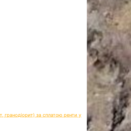
ит, гранодіорит) за сплатою ренти у