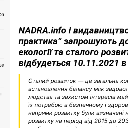
on
NADRA.info і видавництв
практика” запрошують до
екології та сталого розви
відбудеться 10.11.2021 в
ше
Сталий розвиток — це загальна ко
встановлення балансу між задово
і
людства та захистом інтересів май
їх потребою в безпечному і здоров
напрями розвитку були визначені н
розвитку на період від 2015 до 20