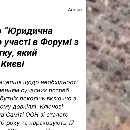
Анонс
о “Юридична
 участі в Форумі з
тку, який
 Києві
нцепція щодо необхідності
ленням сучасних потреб
бутніх поколінь включно з
ому довкіллі. Ключові
а Саміті ООН зі сталого
30 року та нараховують 17