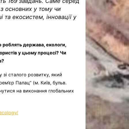
ють 169 завдань. Саме серед
 з основних у тому чи
і та екосистем, інновації у
о роблять держава, екологи,
юристів у цьому процесі? Чи
а?
зі сталого розвитку, який
ем’єр Палац” (м. Київ, бульв.
хнутися на виконання глобальних
/ecology/