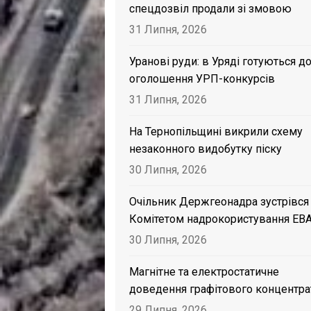
спецдозвіл продали зі змовою
31 Липня, 2026
Уранові руди: в Уряді готуються д
оголошення УРП-конкурсів
31 Липня, 2026
На Тернопільщині викрили схему
незаконного видобутку піску
30 Липня, 2026
Очільник Держгеонадра зустрівся
Комітетом надрокористування EB
30 Липня, 2026
Магнітне та електростатичне
доведення графітового концентра
29 Липня, 2026