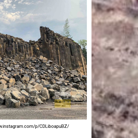
САНКЦІЙНІ НАДРА
БЛОГИ
TECHNO
CRITICAL MINERALS
НАДРА ІНШИХ
ПРО ПРОЕКТ
w.instagram.com/p/CDLiboapuBZ/