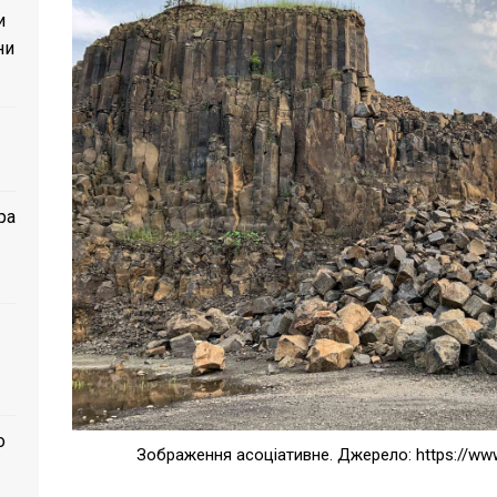
и
ни
ра
о
Зображення асоціативне. Джерело: https://ww