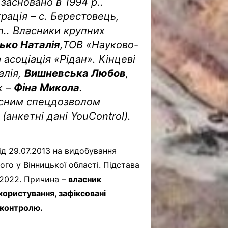
засновано в 1994 р..
рація – с. Берестовець,
л.. Власники крупних
ько Наталія
,ТОВ «Науково-
соціація «Рідан». Кінцеві
алія,
Вишневська Любов
,
к –
Фіна Микола
.
йсним спецдозволом
(анкетні дані YouControl).
д 29.07.2013 на видобування
го у Вінницької області. Підстава
.2022. Причина –
власник
ористування, зафіксовані
оконтролю.