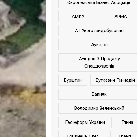
Європейська Бізнес Асоціація
АМКУ
АРМА
АТ Укргазвидобування
Аукціон
Аукціон З Продажу
Спецдозволів
Бурштин
Буткевич Геннадій
Вапняк
Володимир Зеленський
Геоінформ України
Глина
Гоцинець Олег
Граніт