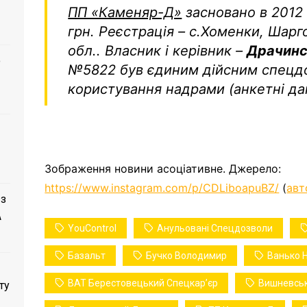
ПП «Каменяр-Д»
засновано в 2012 
грн. Реєстрація – с.Хоменки, Шарг
обл.. Власник і керівник –
Драчинс
о
№5822 був єдиним дійсним спецдо
користування надрами (анкетні дан
Зображення новини асоціативне. Джерело:
https://www.instagram.com/p/CDLiboapuBZ/
(
авт
 з
A
YouControl
Анульовані Спецдозволи
Базальт
Бучко Володимир
Ванько 
ВАТ Берестовецький Спецкарʼєр
Вишневсь
ту