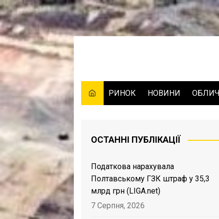
Skip
to
content
РИНОК
НОВИНИ
ОБЛИ
ОСТАННІ ПУБЛІКАЦІЇ
Податкова нарахувала
Полтавському ГЗК штраф у 35,3
млрд грн (LIGA.net)
7 Серпня, 2026