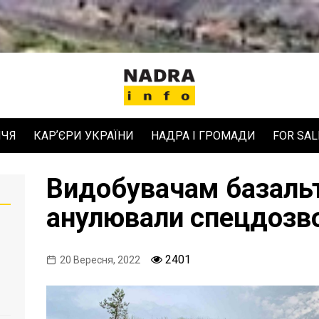
ЧЧЯ
КАРʼЄРИ УКРАЇНИ
НАДРА І ГРОМАДИ
FOR SAL
Видобувачам базальт
анулювали спецдозв
2401
20 Вересня, 2022