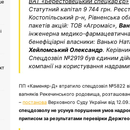
ВАТ «Берестовецький спецкарʼєр»
ше
Статутний капітал 9 744 грн. Реєст
Костопільський р-н, Рівненська об
пакетів акцій: ТОВ «Агромаіс»,
Ван
і
інженерна медико-фармацевтична а
бенефіціарні власники: Ванько Нат
Хейломський Олександр
. Керівни
Спецдозвіл №2919 був єдиним ді
компанії на користування надрами 
кт
ПП «Каменяр-Д» втратило спецдозвіл №5822 ві
вапняків Рекечинського родовища, розташовано
–
постанова
Верховного Суду України від 12.09
спецдозволу не усунув порушення умов надрок
приписом за результатами перевірки Держге