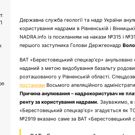
т:
Державна служба геології та надр України ану
П
користування надрами в Рівненській і Вінницьк
NADRA.info із посиланням на накази №315 і №31
першого заступника Голови Держгеонадр
Воло
:
ВАТ «Берестовецький спецкарʼєр» анульовано с
наданий з метою видобування базальту родови
розташованого у Рівненській області. Спецдозв
on
постанови
Восьмого апеляційного адміністратив
Причина анулювання – надрокористувач не пла
ренту за користування надрами.
Зауважимо, в 
«Берестовецький спецкарʼєр» згадується як ТО
№2919 вказано саме за ВАТ «Берестовецький с