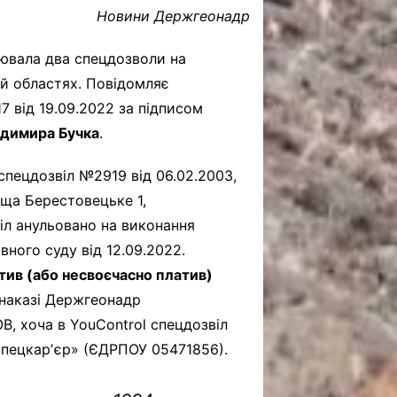
Новини Держгеонадр
лювала два спецдозволи на
ій областях. Повідомляє
7 від 19.09.2022 за підписом
димира Бучка
.
пецдозвіл №2919 від 06.02.2003,
ща Берестовецьке 1,
іл анульовано на виконання
ного суду від 12.09.2022.
тив (або несвоєчасно платив)
наказі Держгеонадр
В, хоча в YouControl спецдозвіл
пецкарʼєр» (ЄДРПОУ 05471856).