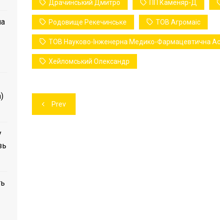
Драчинський Дмитро
ПП Каменяр-Д
ла
Родовище Рекечинське
ТОВ Агромаіс
ТОВ Науково-Інженерна Медико-Фармацевтична Асо
Хейломський Олександр
)
Навігація
Prev
записів
у
зь
ть