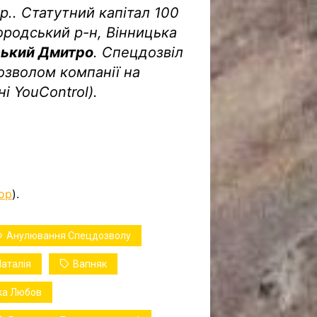
р.. Статутний капітал 100
ородський р-н, Вінницька
ький Дмитро
. Спецдозвіл
зволом компанії на
і YouControl).
ор
).
Анулювання Спецдозволу
Наталія
Вапняк
ка Любов