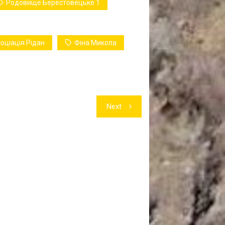
Родовище Берестовецьке 1
ціація Рідан
Фіна Микола
Next